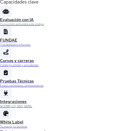
Capacidades clave
Evaluación con IA
Corrección automática de código
FUNDAE
Trazabilidad e informes
Cursos y carreras
Catálogo amplio y actualizado
Pruebas Técnicas
Evalúa candidatos objetivamente
Integraciones
SCORM, LTI, SSO, SAML
White Label
Tu marca, tu dominio