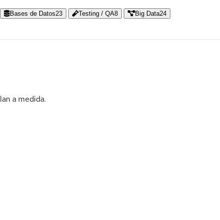
Bases de Datos
23
Testing / QA
8
Big Data
24
plan a medida.