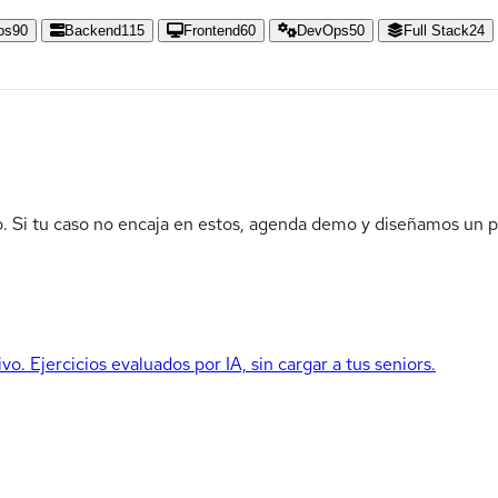
os
90
Backend
115
Frontend
60
DevOps
50
Full Stack
24
do. Si tu caso no encaja en estos, agenda demo y diseñamos un 
o. Ejercicios evaluados por IA, sin cargar a tus seniors.