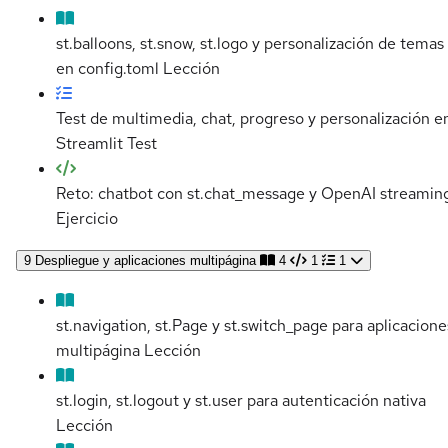
st.balloons, st.snow, st.logo y personalización de temas
en config.toml
Lección
Test de multimedia, chat, progreso y personalización e
Streamlit
Test
Reto: chatbot con st.chat_message y OpenAI streamin
Ejercicio
9
Despliegue y aplicaciones multipágina
4
1
1
st.navigation, st.Page y st.switch_page para aplicacione
multipágina
Lección
st.login, st.logout y st.user para autenticación nativa
Lección