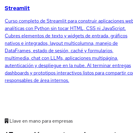
Streamlit
Curso completo de Streamlit para construir aplicaciones we
analíticas con Python sin tocar HTML, CSS ni JavaScript.
Cubres elementos de texto y widgets de entrada, gráficos
nativos e integrados, layout multicolumna, manejo de
DataFrames, estado de sesión, caché y formularios,
multimedia, chat con LLMs, aplicaciones multipágina,
autenticación y despliegue en la nube. Al terminar entregas
dashboards y prototipos interactivos listos para compartir co
responsables de área internos.
Llave en mano para empresas