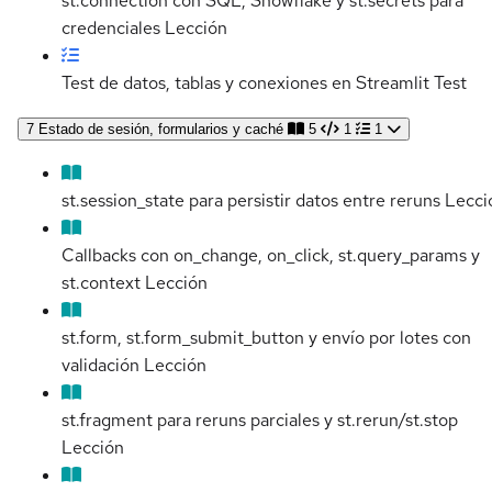
st.connection con SQL, Snowflake y st.secrets para
credenciales
Lección
Test de datos, tablas y conexiones en Streamlit
Test
7
Estado de sesión, formularios y caché
5
1
1
st.session_state para persistir datos entre reruns
Lecci
Callbacks con on_change, on_click, st.query_params y
st.context
Lección
st.form, st.form_submit_button y envío por lotes con
validación
Lección
st.fragment para reruns parciales y st.rerun/st.stop
Lección