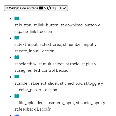
3
Widgets de entrada
5
1
1
st.button, st.link_button, st.download_button y
st.page_link
Lección
st.text_input, st.text_area, st.number_input y
st.date_input
Lección
st.selectbox, st.multiselect, st.radio, st.pills y
st.segmented_control
Lección
st.slider, st.select_slider, st.checkbox, st.toggle y
st.color_picker
Lección
st.file_uploader, st.camera_input, st.audio_input y
st.feedback
Lección