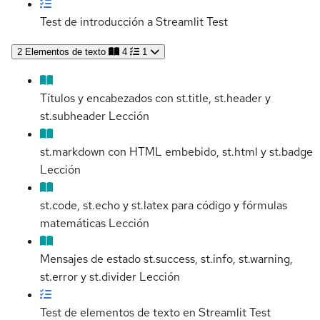
Test de introducción a Streamlit
Test
2
Elementos de texto
4
1
Títulos y encabezados con st.title, st.header y
st.subheader
Lección
st.markdown con HTML embebido, st.html y st.badge
Lección
st.code, st.echo y st.latex para código y fórmulas
matemáticas
Lección
Mensajes de estado st.success, st.info, st.warning,
st.error y st.divider
Lección
Test de elementos de texto en Streamlit
Test