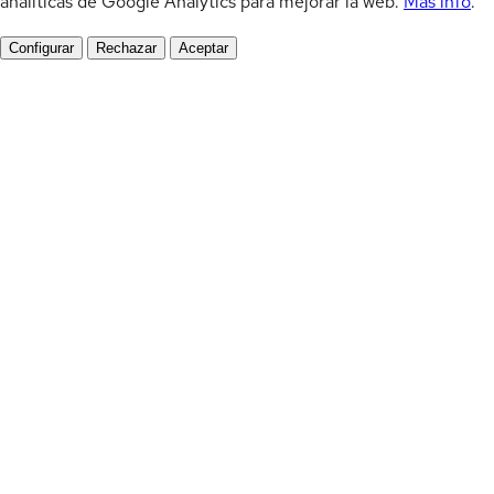
analíticas de Google Analytics para mejorar la web.
Más info
.
Configurar
Rechazar
Aceptar