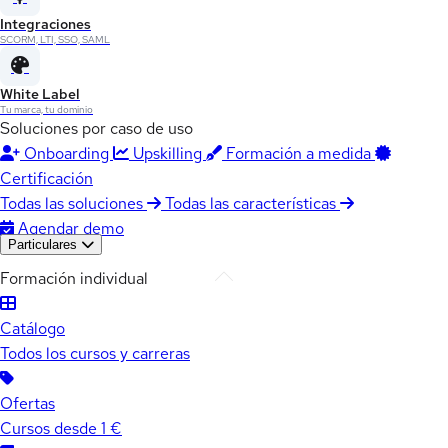
Integraciones
SCORM, LTI, SSO, SAML
White Label
Tu marca, tu dominio
Soluciones por caso de uso
Onboarding
Upskilling
Formación a medida
Certificación
Todas las soluciones
Todas las características
Agendar demo
Particulares
Formación individual
Catálogo
Todos los cursos y carreras
Ofertas
Cursos desde 1 €