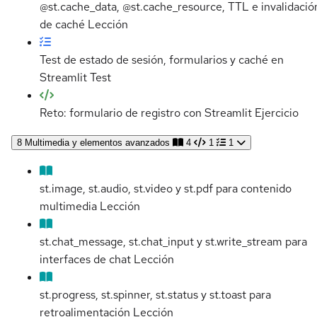
@st.cache_data, @st.cache_resource, TTL e invalidació
de caché
Lección
Test de estado de sesión, formularios y caché en
Streamlit
Test
Reto: formulario de registro con Streamlit
Ejercicio
8
Multimedia y elementos avanzados
4
1
1
st.image, st.audio, st.video y st.pdf para contenido
multimedia
Lección
st.chat_message, st.chat_input y st.write_stream para
interfaces de chat
Lección
st.progress, st.spinner, st.status y st.toast para
retroalimentación
Lección