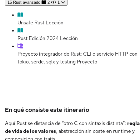
15
Rust avanzado
2
1
Unsafe Rust
Lección
Rust Edición 2024
Lección
Proyecto integrador de Rust: CLI o servicio HTTP con
tokio, serde, sqlx y testing
Proyecto
Detalles del curso
En qué consiste este itinerario
Aquí Rust se distancia de “otro C con sintaxis distinta”:
regla
de vida de los valores
, abstracción sin coste en runtime y
composición con traits.