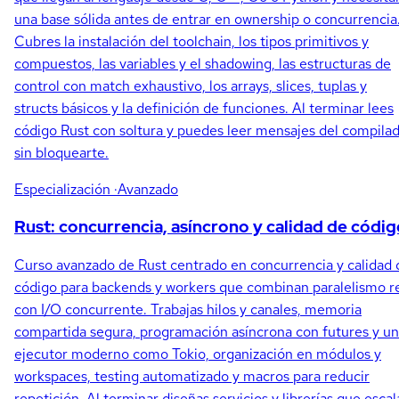
una base sólida antes de entrar en ownership o concurrencia
Cubres la instalación del toolchain, los tipos primitivos y
compuestos, las variables y el shadowing, las estructuras de
control con match exhaustivo, los arrays, slices, tuplas y
structs básicos y la definición de funciones. Al terminar lees
código Rust con soltura y puedes leer mensajes del compila
sin bloquearte.
Especialización
·Avanzado
Rust: concurrencia, asíncrono y calidad de códig
Curso avanzado de Rust centrado en concurrencia y calidad 
código para backends y workers que combinan paralelismo r
con I/O concurrente. Trabajas hilos y canales, memoria
compartida segura, programación asíncrona con futures y un
ejecutor moderno como Tokio, organización en módulos y
workspaces, testing automatizado y macros para reducir
repetición. Al terminar diseñas servicios y librerías que esca