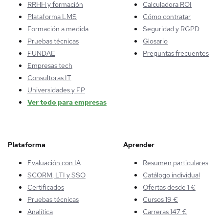
RRHH y formación
Calculadora ROI
Plataforma LMS
Cómo contratar
Formación a medida
Seguridad y RGPD
Pruebas técnicas
Glosario
FUNDAE
Preguntas frecuentes
Empresas tech
Consultoras IT
Universidades y FP
Ver todo para empresas
Plataforma
Aprender
Evaluación con IA
Resumen particulares
SCORM, LTI y SSO
Catálogo individual
Certificados
Ofertas desde 1 €
Pruebas técnicas
Cursos 19 €
Analítica
Carreras 147 €