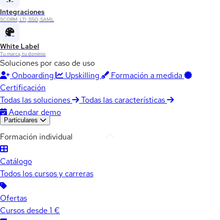
Integraciones
SCORM, LTI, SSO, SAML
White Label
Tu marca, tu dominio
Soluciones por caso de uso
Onboarding
Upskilling
Formación a medida
Certificación
Todas las soluciones
Todas las características
Agendar demo
Particulares
Formación individual
Catálogo
Todos los cursos y carreras
Ofertas
Cursos desde 1 €