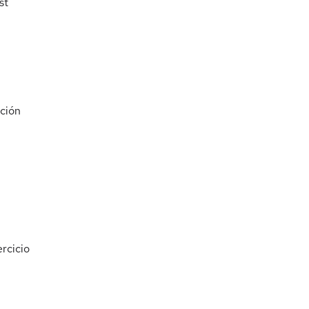
st
ción
ercicio