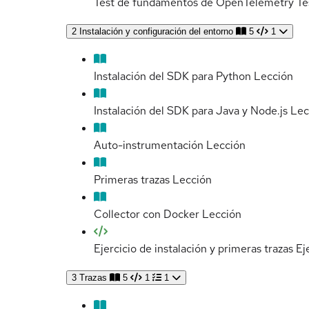
Test de fundamentos de OpenTelemetry
Te
2
Instalación y configuración del entorno
5
1
Instalación del SDK para Python
Lección
Instalación del SDK para Java y Node.js
Lec
Auto-instrumentación
Lección
Primeras trazas
Lección
Collector con Docker
Lección
Ejercicio de instalación y primeras trazas
Ej
3
Trazas
5
1
1