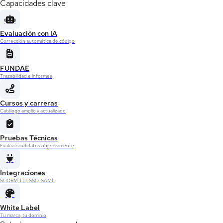
Capacidades clave
Evaluación con IA
Corrección automática de código
FUNDAE
Trazabilidad e informes
Cursos y carreras
Catálogo amplio y actualizado
Pruebas Técnicas
Evalúa candidatos objetivamente
Integraciones
SCORM, LTI, SSO, SAML
White Label
Tu marca, tu dominio