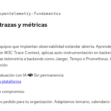
pentelemetry-fundamentos
razas y métricas
pos que implantan observabilidad estándar abierta. Aprendes 
ión W3C Trace Context, aplicas auto-instrumentación en backen
as telemetría a backends como Jaeger, Tempo o Prometheus. Al 
ción.
aluación con IA
Sin permanencia
a plataforma
n compromiso.
jo pedido para tu organización. Adaptamos temario, calendario y