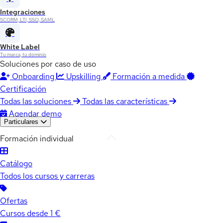
Integraciones
SCORM, LTI, SSO, SAML
White Label
Tu marca, tu dominio
Soluciones por caso de uso
Onboarding
Upskilling
Formación a medida
Certificación
Todas las soluciones
Todas las características
Agendar demo
Particulares
Formación individual
Catálogo
Todos los cursos y carreras
Ofertas
Cursos desde 1 €