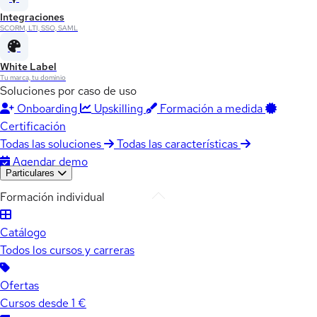
Integraciones
SCORM, LTI, SSO, SAML
White Label
Tu marca, tu dominio
Soluciones por caso de uso
Onboarding
Upskilling
Formación a medida
Certificación
Todas las soluciones
Todas las características
Agendar demo
Particulares
Formación individual
Catálogo
Todos los cursos y carreras
Ofertas
Cursos desde 1 €