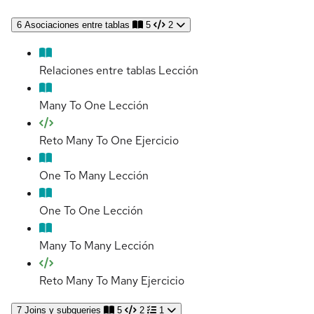
6
Asociaciones entre tablas
5
2
Relaciones entre tablas
Lección
Many To One
Lección
Reto Many To One
Ejercicio
One To Many
Lección
One To One
Lección
Many To Many
Lección
Reto Many To Many
Ejercicio
7
Joins y subqueries
5
2
1