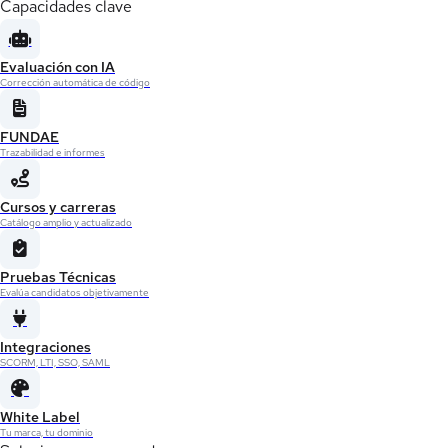
Capacidades clave
Evaluación con IA
Corrección automática de código
FUNDAE
Trazabilidad e informes
Cursos y carreras
Catálogo amplio y actualizado
Pruebas Técnicas
Evalúa candidatos objetivamente
Integraciones
SCORM, LTI, SSO, SAML
White Label
Tu marca, tu dominio