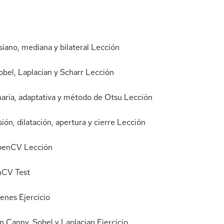
iano, mediana y bilateral
Lección
el, Laplacian y Scharr
Lección
aria, adaptativa y método de Otsu
Lección
n, dilatación, apertura y cierre
Lección
OpenCV
Lección
enCV
Test
genes
Ejercicio
on Canny, Sobel y Laplacian
Ejercicio