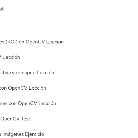
st
erés (ROI) en OpenCV
Lección
V
Lección
ectiva y remapeo
Lección
s con OpenCV
Lección
genes con OpenCV
Lección
en OpenCV
Test
on imágenes
Ejercicio