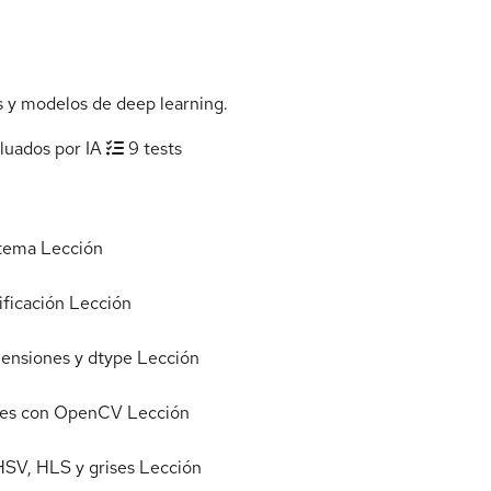
s y modelos de deep learning.
luados por IA
9 tests
stema
Lección
ificación
Lección
ensiones y dtype
Lección
genes con OpenCV
Lección
SV, HLS y grises
Lección