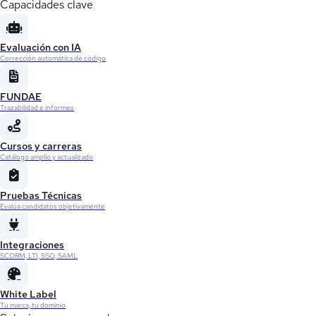
Capacidades clave
Evaluación con IA
Corrección automática de código
FUNDAE
Trazabilidad e informes
Cursos y carreras
Catálogo amplio y actualizado
Pruebas Técnicas
Evalúa candidatos objetivamente
Integraciones
SCORM, LTI, SSO, SAML
White Label
Tu marca, tu dominio