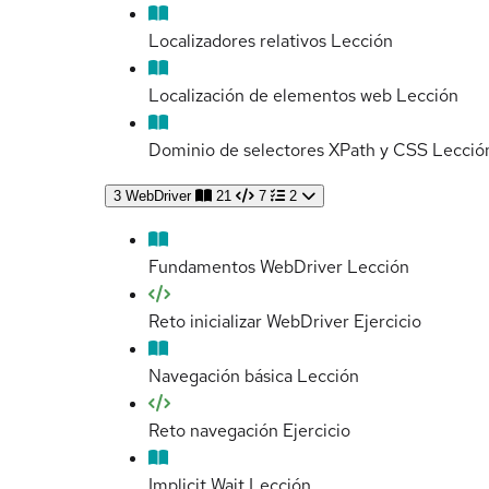
Localizadores relativos
Lección
Localización de elementos web
Lección
Dominio de selectores XPath y CSS
Lecció
3
WebDriver
21
7
2
Fundamentos WebDriver
Lección
Reto inicializar WebDriver
Ejercicio
Navegación básica
Lección
Reto navegación
Ejercicio
Implicit Wait
Lección