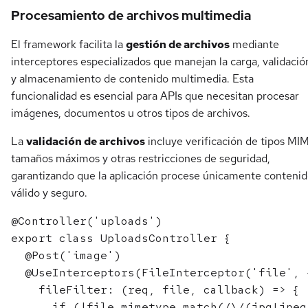
Procesamiento de archivos multimedia
El framework facilita la
gestión de archivos
mediante
interceptores especializados que manejan la carga, validació
y almacenamiento de contenido multimedia. Esta
funcionalidad es esencial para APIs que necesitan procesar
imágenes, documentos u otros tipos de archivos.
La
validación de archivos
incluye verificación de tipos MI
tamaños máximos y otras restricciones de seguridad,
garantizando que la aplicación procese únicamente conteni
válido y seguro.
@Controller('uploads')

export class UploadsController {

  @Post('image')

  @UseInterceptors(FileInterceptor('file', {
    fileFilter: (req, file, callback) => {

      if (!file.mimetype.match(/\/(jpg|jpeg