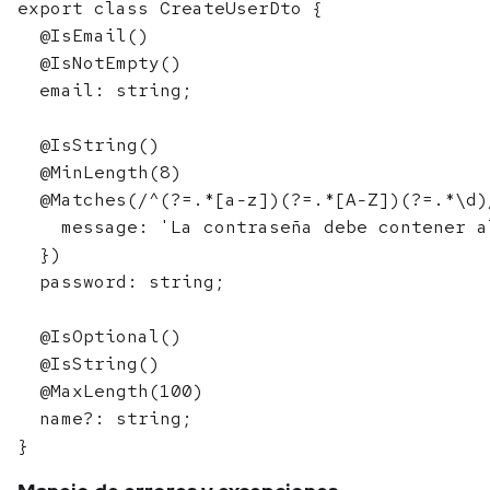
export class CreateUserDto {

  @IsEmail()

  @IsNotEmpty()

  email: string;

  @IsString()

  @MinLength(8)

  @Matches(/^(?=.*[a-z])(?=.*[A-Z])(?=.*\d)/
    message: 'La contraseña debe contener a
  })

  password: string;

  @IsOptional()

  @IsString()

  @MaxLength(100)

  name?: string;
