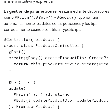
manera intuitiva y expresiva.
La
gestión de parámetros
se realiza mediante decoradores
como
@Param()
,
@Body()
y
@Query()
, que extraen
automáticamente los datos de las peticiones y los tipan
correctamente cuando se utiliza TypeScript.
@Controller('products')

export class ProductsController {

  @Post()

  create(@Body() createProductDto: CreatePr
    return this.productsService.create(crea
  }

  @Put(':id')

  update(

    @Param('id') id: string,

    @Body() updateProductDto: UpdateProductD
  ): Promise<Product> {
