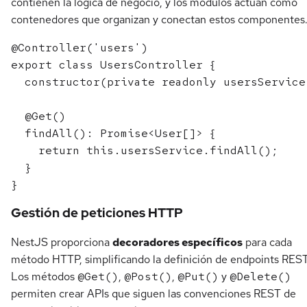
contienen la lógica de negocio, y los módulos actúan como
contenedores que organizan y conectan estos componentes
@Controller('users')

export class UsersController {

  constructor(private readonly usersService
  @Get()

  findAll(): Promise<User[]> {

    return this.usersService.findAll();

  }

Gestión de peticiones HTTP
NestJS proporciona
decoradores específicos
para cada
método HTTP, simplificando la definición de endpoints REST
Los métodos
@Get()
,
@Post()
,
@Put()
y
@Delete()
permiten crear APIs que siguen las convenciones REST de