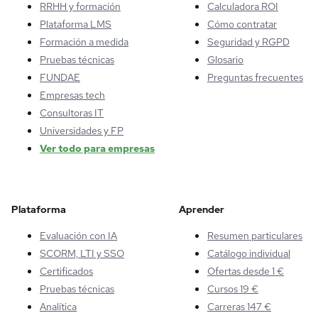
RRHH y formación
Calculadora ROI
Plataforma LMS
Cómo contratar
Formación a medida
Seguridad y RGPD
Pruebas técnicas
Glosario
FUNDAE
Preguntas frecuentes
Empresas tech
Consultoras IT
Universidades y FP
Ver todo para empresas
Plataforma
Aprender
Evaluación con IA
Resumen particulares
SCORM, LTI y SSO
Catálogo individual
Certificados
Ofertas desde 1 €
Pruebas técnicas
Cursos 19 €
Analítica
Carreras 147 €