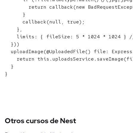
        return callback(new BadRequestExcep
      }

      callback(null, true);

    },

    limits: { fileSize: 5 * 1024 * 1024 } //
  }))

  uploadImage(@UploadedFile() file: Express
    return this.uploadsService.saveImage(fil
  }

Otros cursos de Nest