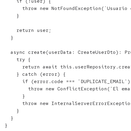
    if (!user) {

      throw new NotFoundException(`Usuario 
    }

    return user;

  }

  async create(userData: CreateUserDto): Pr
    try {

      return await this.userRepository.crea
    } catch (error) {

      if (error.code === 'DUPLICATE_EMAIL') 
        throw new ConflictException('El ema
      }

      throw new InternalServerErrorExceptio
    }

  }
