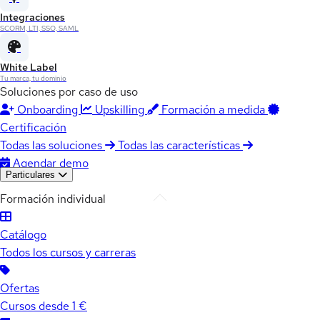
Integraciones
SCORM, LTI, SSO, SAML
White Label
Tu marca, tu dominio
Soluciones por caso de uso
Onboarding
Upskilling
Formación a medida
Certificación
Todas las soluciones
Todas las características
Agendar demo
Particulares
Formación individual
Catálogo
Todos los cursos y carreras
Ofertas
Cursos desde 1 €