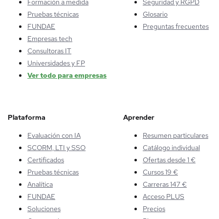
Formación a medida
Seguridad y RGPD
Pruebas técnicas
Glosario
FUNDAE
Preguntas frecuentes
Empresas tech
Consultoras IT
Universidades y FP
Ver todo para empresas
Plataforma
Aprender
Evaluación con IA
Resumen particulares
SCORM, LTI y SSO
Catálogo individual
Certificados
Ofertas desde 1 €
Pruebas técnicas
Cursos 19 €
Analítica
Carreras 147 €
FUNDAE
Acceso PLUS
Soluciones
Precios