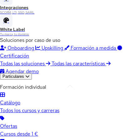
Integraciones
SCORM, LTI, SSO, SAML
White Label
Tu marca, tu dominio
Soluciones por caso de uso
Onboarding
Upskilling
Formación a medida
Certificación
Todas las soluciones
Todas las características
Agendar demo
Particulares
Formación individual
Catálogo
Todos los cursos y carreras
Ofertas
Cursos desde 1 €