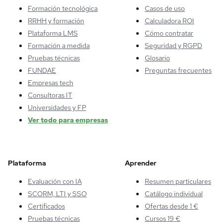
Formación tecnológica
Casos de uso
RRHH y formación
Calculadora ROI
Plataforma LMS
Cómo contratar
Formación a medida
Seguridad y RGPD
Pruebas técnicas
Glosario
FUNDAE
Preguntas frecuentes
Empresas tech
Consultoras IT
Universidades y FP
Ver todo para empresas
Plataforma
Aprender
Evaluación con IA
Resumen particulares
SCORM, LTI y SSO
Catálogo individual
Certificados
Ofertas desde 1 €
Pruebas técnicas
Cursos 19 €