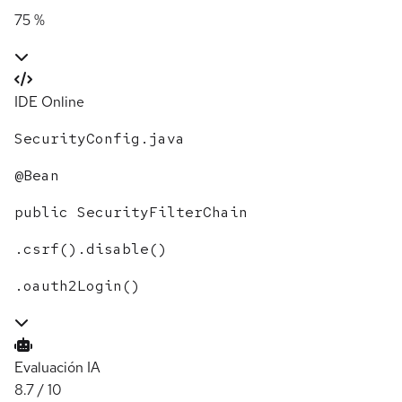
75 %
IDE Online
SecurityConfig.java
@Bean
public
SecurityFilterChain
.
csrf
().disable()
.
oauth2Login
()
Evaluación IA
8.7
/ 10