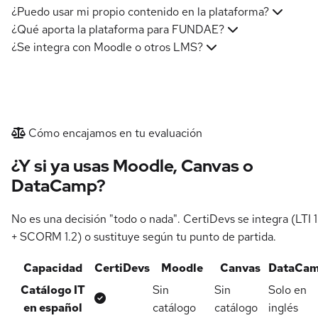
¿Puedo usar mi propio contenido en la plataforma?
¿Qué aporta la plataforma para FUNDAE?
¿Se integra con Moodle o otros LMS?
Cómo encajamos en tu evaluación
¿Y si ya usas Moodle, Canvas o
DataCamp?
No es una decisión "todo o nada". CertiDevs se integra (LTI 1
+ SCORM 1.2) o sustituye según tu punto de partida.
Capacidad
CertiDevs
Moodle
Canvas
DataCa
Comparativa orientativa de capacidades entre CertiDevs y al
Catálogo IT
Sin
Sin
Solo en
Sí
en español
catálogo
catálogo
inglés