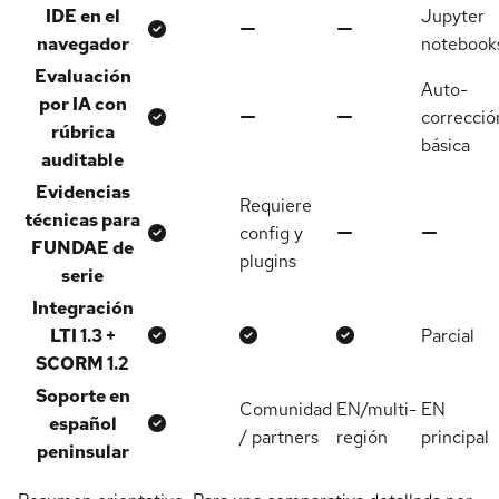
IDE en el
Jupyter
Sí
No nativo
No nativo
navegador
notebook
Evaluación
Auto-
por IA con
Sí
No
No
correcció
rúbrica
básica
auditable
Evidencias
Requiere
técnicas para
Sí
No
No
config y
FUNDAE de
plugins
serie
Integración
Sí
Sí
Sí
LTI 1.3 +
Parcial
SCORM 1.2
Soporte en
Comunidad
EN/multi-
EN
Sí
español
/ partners
región
principal
peninsular