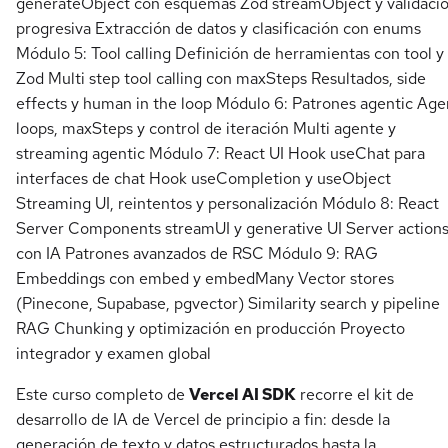
generateObject con esquemas Zod streamObject y validaci
progresiva Extracción de datos y clasificación con enums
Módulo 5: Tool calling Definición de herramientas con tool y
Zod Multi step tool calling con maxSteps Resultados, side
effects y human in the loop Módulo 6: Patrones agentic Age
loops, maxSteps y control de iteración Multi agente y
streaming agentic Módulo 7: React UI Hook useChat para
interfaces de chat Hook useCompletion y useObject
Streaming UI, reintentos y personalización Módulo 8: React
Server Components streamUI y generative UI Server action
con IA Patrones avanzados de RSC Módulo 9: RAG
Embeddings con embed y embedMany Vector stores
(Pinecone, Supabase, pgvector) Similarity search y pipeline
RAG Chunking y optimización en producción Proyecto
integrador y examen global
Este curso completo de
Vercel AI SDK
recorre el kit de
desarrollo de IA de Vercel de principio a fin: desde la
generación de texto y datos estructurados hasta la