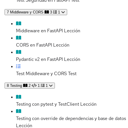
Test Seguridad en FastAPI
Test
7
Middleware y CORS
3
1
Middleware en FastAPI
Lección
CORS en FastAPI
Lección
Pydantic v2 en FastAPI
Lección
Test Middleware y CORS
Test
8
Testing
2
1
1
Testing con pytest y TestClient
Lección
Testing con override de dependencias y base de datos
Lección