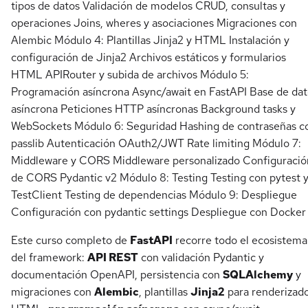
tipos de datos Validación de modelos CRUD, consultas y
operaciones Joins, wheres y asociaciones Migraciones con
Alembic Módulo 4: Plantillas Jinja2 y HTML Instalación y
configuración de Jinja2 Archivos estáticos y formularios
HTML APIRouter y subida de archivos Módulo 5:
Programación asíncrona Async/await en FastAPI Base de dat
asíncrona Peticiones HTTP asíncronas Background tasks y
WebSockets Módulo 6: Seguridad Hashing de contraseñas c
passlib Autenticación OAuth2/JWT Rate limiting Módulo 7:
Middleware y CORS Middleware personalizado Configuració
de CORS Pydantic v2 Módulo 8: Testing Testing con pytest 
TestClient Testing de dependencias Módulo 9: Despliegue
Configuración con pydantic settings Despliegue con Docker
Este curso completo de
FastAPI
recorre todo el ecosistema
del framework:
API REST
con validación Pydantic y
documentación OpenAPI, persistencia con
SQLAlchemy
y
migraciones con
Alembic
, plantillas
Jinja2
para renderizad