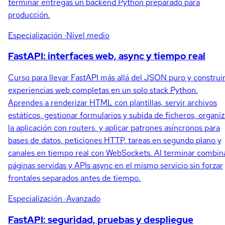
terminar entregas un backend Python preparado para
producción.
Especialización
·Nivel medio
FastAPI: interfaces web, async y tiempo real
Curso para llevar FastAPI más allá del JSON puro y construi
experiencias web completas en un solo stack Python.
Aprendes a renderizar HTML con plantillas, servir archivos
estáticos, gestionar formularios y subida de ficheros, organiz
la aplicación con routers, y aplicar patrones asíncronos para
bases de datos, peticiones HTTP, tareas en segundo plano y
canales en tiempo real con WebSockets. Al terminar combin
páginas servidas y APIs async en el mismo servicio sin forzar
frontales separados antes de tiempo.
Especialización
·Avanzado
FastAPI: seguridad, pruebas y despliegue