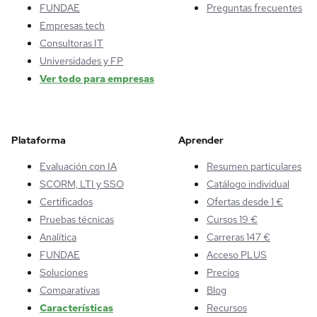
FUNDAE
Preguntas frecuentes
Empresas tech
Consultoras IT
Universidades y FP
Ver todo para empresas
Plataforma
Aprender
Evaluación con IA
Resumen particulares
SCORM, LTI y SSO
Catálogo individual
Certificados
Ofertas desde 1 €
Pruebas técnicas
Cursos 19 €
Analítica
Carreras 147 €
FUNDAE
Acceso PLUS
Soluciones
Precios
Comparativas
Blog
Características
Recursos