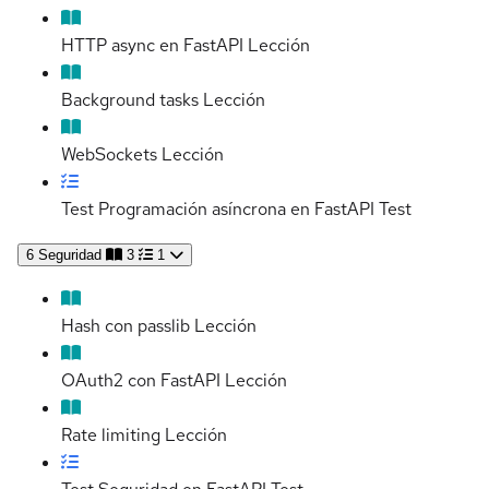
HTTP async en FastAPI
Lección
Background tasks
Lección
WebSockets
Lección
Test Programación asíncrona en FastAPI
Test
6
Seguridad
3
1
Hash con passlib
Lección
OAuth2 con FastAPI
Lección
Rate limiting
Lección