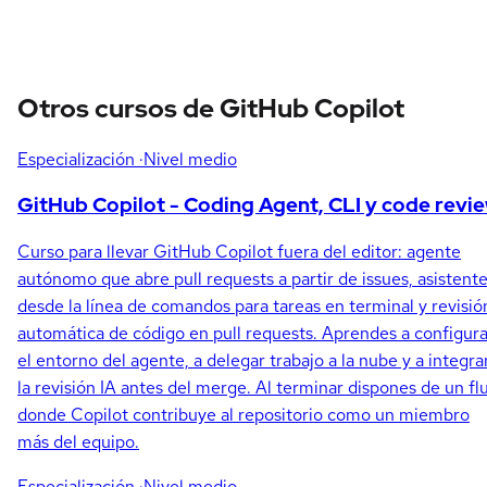
Otros cursos de GitHub Copilot
Especialización
·Nivel medio
GitHub Copilot - Coding Agent, CLI y code revi
Curso para llevar GitHub Copilot fuera del editor: agente
autónomo que abre pull requests a partir de issues, asistent
desde la línea de comandos para tareas en terminal y revisió
automática de código en pull requests. Aprendes a configura
el entorno del agente, a delegar trabajo a la nube y a integra
la revisión IA antes del merge. Al terminar dispones de un fl
donde Copilot contribuye al repositorio como un miembro
más del equipo.
Especialización
·Nivel medio