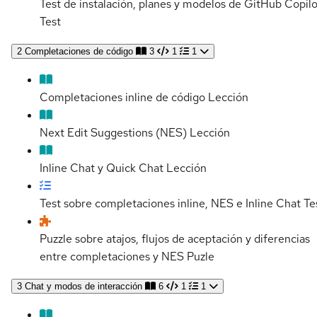
Test de instalación, planes y modelos de GitHub Copilo
Test
2
Completaciones de código
3
1
1
Completaciones inline de código
Lección
Next Edit Suggestions (NES)
Lección
Inline Chat y Quick Chat
Lección
Test sobre completaciones inline, NES e Inline Chat
Te
Puzzle sobre atajos, flujos de aceptación y diferencias
entre completaciones y NES
Puzle
3
Chat y modos de interacción
6
1
1