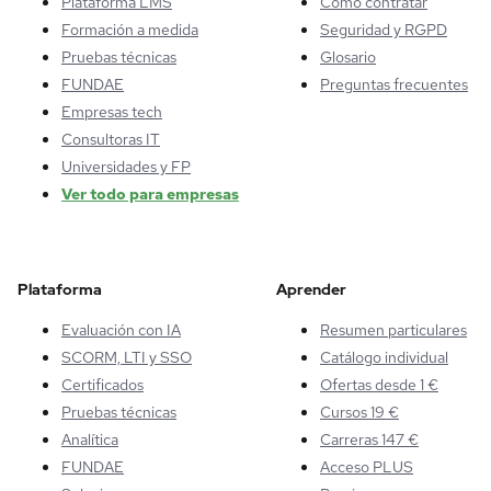
Plataforma LMS
Cómo contratar
Formación a medida
Seguridad y RGPD
Pruebas técnicas
Glosario
FUNDAE
Preguntas frecuentes
Empresas tech
Consultoras IT
Universidades y FP
Ver todo para empresas
Plataforma
Aprender
Evaluación con IA
Resumen particulares
SCORM, LTI y SSO
Catálogo individual
Certificados
Ofertas desde 1 €
Pruebas técnicas
Cursos 19 €
Analítica
Carreras 147 €
FUNDAE
Acceso PLUS