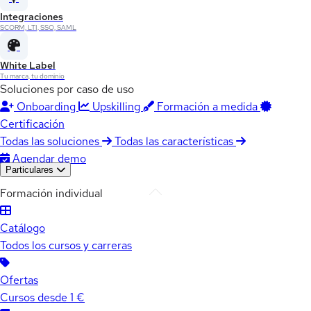
Integraciones
SCORM, LTI, SSO, SAML
White Label
Tu marca, tu dominio
Soluciones por caso de uso
Onboarding
Upskilling
Formación a medida
Certificación
Todas las soluciones
Todas las características
Agendar demo
Particulares
Formación individual
Catálogo
Todos los cursos y carreras
Ofertas
Cursos desde 1 €