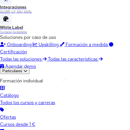
Integraciones
SCORM, LTI, SSO, SAML
White Label
Tu marca, tu dominio
Soluciones por caso de uso
Onboarding
Upskilling
Formación a medida
Certificación
Todas las soluciones
Todas las características
Agendar demo
Particulares
Formación individual
Catálogo
Todos los cursos y carreras
Ofertas
Cursos desde 1 €