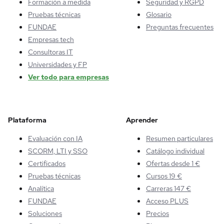
Formación a medida
Seguridad y RGPD
Pruebas técnicas
Glosario
FUNDAE
Preguntas frecuentes
Empresas tech
Consultoras IT
Universidades y FP
Ver todo para empresas
Plataforma
Aprender
Evaluación con IA
Resumen particulares
SCORM, LTI y SSO
Catálogo individual
Certificados
Ofertas desde 1 €
Pruebas técnicas
Cursos 19 €
Analítica
Carreras 147 €
FUNDAE
Acceso PLUS
Soluciones
Precios