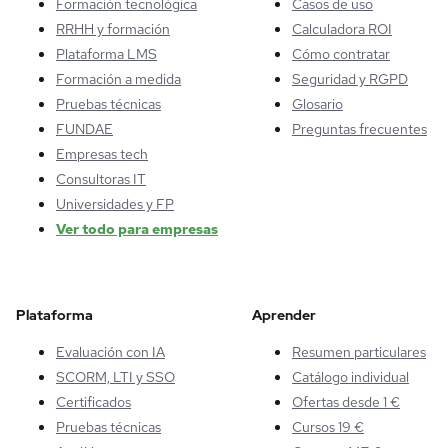
Formación tecnológica
Casos de uso
RRHH y formación
Calculadora ROI
Plataforma LMS
Cómo contratar
Formación a medida
Seguridad y RGPD
Pruebas técnicas
Glosario
FUNDAE
Preguntas frecuentes
Empresas tech
Consultoras IT
Universidades y FP
Ver todo para empresas
Plataforma
Aprender
Evaluación con IA
Resumen particulares
SCORM, LTI y SSO
Catálogo individual
Certificados
Ofertas desde 1 €
Pruebas técnicas
Cursos 19 €