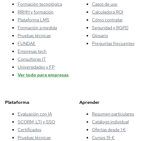
Formación tecnológica
Casos de uso
RRHH y formación
Calculadora ROI
Plataforma LMS
Cómo contratar
Formación a medida
Seguridad y RGPD
Pruebas técnicas
Glosario
FUNDAE
Preguntas frecuentes
Empresas tech
Consultoras IT
Universidades y FP
Ver todo para empresas
Plataforma
Aprender
Evaluación con IA
Resumen particulares
SCORM, LTI y SSO
Catálogo individual
Certificados
Ofertas desde 1 €
Pruebas técnicas
Cursos 19 €