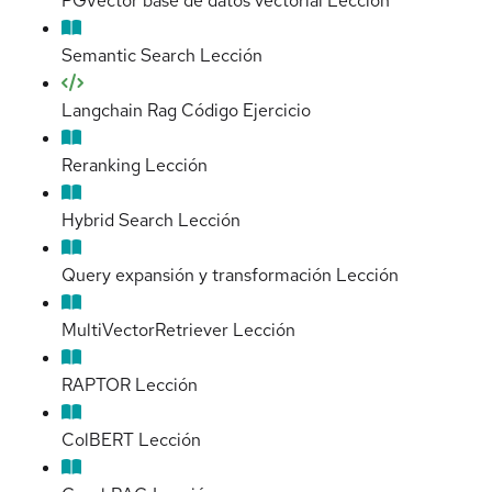
PGVector base de datos vectorial
Lección
Semantic Search
Lección
Langchain Rag Código
Ejercicio
Reranking
Lección
Hybrid Search
Lección
Query expansión y transformación
Lección
MultiVectorRetriever
Lección
RAPTOR
Lección
ColBERT
Lección