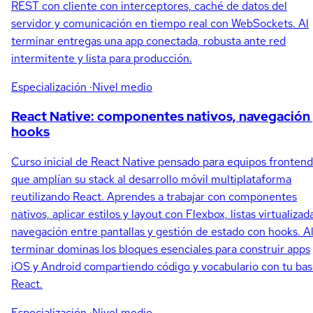
REST con cliente con interceptores, caché de datos del
servidor y comunicación en tiempo real con WebSockets. Al
terminar entregas una app conectada, robusta ante red
intermitente y lista para producción.
Especialización
·Nivel medio
React Native: componentes nativos, navegación
hooks
Curso inicial de React Native pensado para equipos frontend
que amplían su stack al desarrollo móvil multiplataforma
reutilizando React. Aprendes a trabajar con componentes
nativos, aplicar estilos y layout con Flexbox, listas virtualizad
navegación entre pantallas y gestión de estado con hooks. A
terminar dominas los bloques esenciales para construir apps
iOS y Android compartiendo código y vocabulario con tu ba
React.
Especialización
·Nivel medio