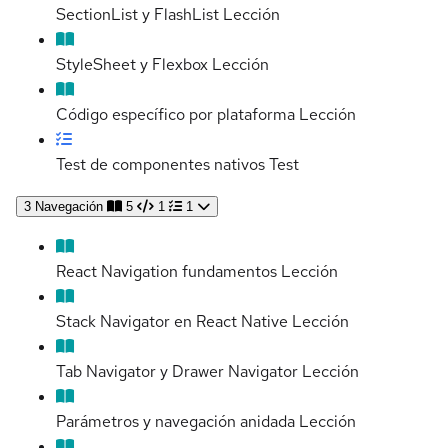
SectionList y FlashList
Lección
StyleSheet y Flexbox
Lección
Código específico por plataforma
Lección
Test de componentes nativos
Test
3
Navegación
5
1
1
React Navigation fundamentos
Lección
Stack Navigator en React Native
Lección
Tab Navigator y Drawer Navigator
Lección
Parámetros y navegación anidada
Lección