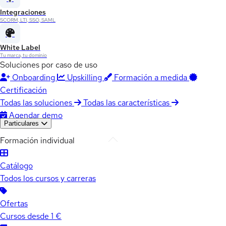
Integraciones
SCORM, LTI, SSO, SAML
White Label
Tu marca, tu dominio
Soluciones por caso de uso
Onboarding
Upskilling
Formación a medida
Certificación
Todas las soluciones
Todas las características
Agendar demo
Particulares
Formación individual
Catálogo
Todos los cursos y carreras
Ofertas
Cursos desde 1 €