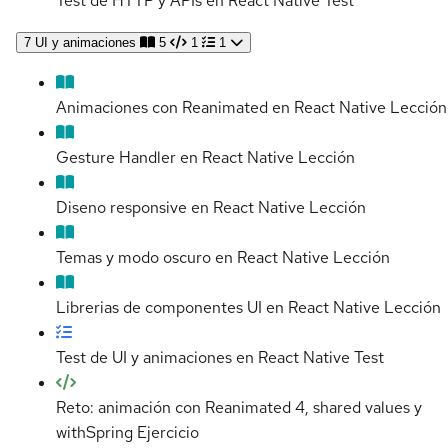
Test de HTTP y APIs en React Native
Test
7
UI y animaciones
5
1
1
Animaciones con Reanimated en React Native
Lección
Gesture Handler en React Native
Lección
Diseno responsive en React Native
Lección
Temas y modo oscuro en React Native
Lección
Librerias de componentes UI en React Native
Lección
Test de UI y animaciones en React Native
Test
Reto: animación con Reanimated 4, shared values y
withSpring
Ejercicio