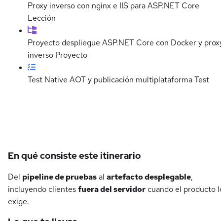
Proxy inverso con nginx e IIS para ASP.NET Core
Lección
Proyecto despliegue ASP.NET Core con Docker y prox
inverso
Proyecto
Test Native AOT y publicación multiplataforma
Test
Detalles del curso
En qué consiste este itinerario
Del
pipeline de pruebas
al
artefacto desplegable
,
incluyendo clientes
fuera del servidor
cuando el producto l
exige.