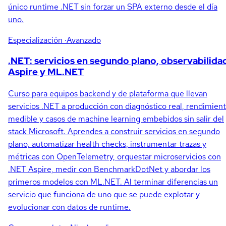
único runtime .NET sin forzar un SPA externo desde el día
uno.
Especialización
·Avanzado
.NET: servicios en segundo plano, observabilida
Aspire y ML.NET
Curso para equipos backend y de plataforma que llevan
servicios .NET a producción con diagnóstico real, rendimien
medible y casos de machine learning embebidos sin salir del
stack Microsoft. Aprendes a construir servicios en segundo
plano, automatizar health checks, instrumentar trazas y
métricas con OpenTelemetry, orquestar microservicios con
.NET Aspire, medir con BenchmarkDotNet y abordar los
primeros modelos con ML.NET. Al terminar diferencias un
servicio que funciona de uno que se puede explotar y
evolucionar con datos de runtime.