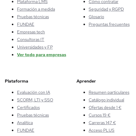
Plataforma LMS
Cómo contratar
Formación a medida
Seguridad y RGPD
Pruebas técnicas
Glosario
FUNDAE
Preguntas frecuentes
Empresas tech
Consultoras IT
Universidades y FP
Ver todo para empresas
Plataforma
Aprender
Evaluación con IA
Resumen particulares
SCORM, LTI y SSO
Catálogo individual
Certificados
Ofertas desde 1 €
Pruebas técnicas
Cursos 19 €
Analítica
Carreras 147 €
FUNDAE
Acceso PLUS