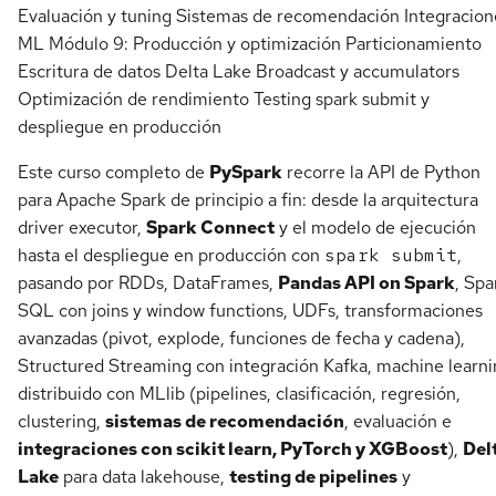
Evaluación y tuning Sistemas de recomendación Integracion
ML Módulo 9: Producción y optimización Particionamiento
Escritura de datos Delta Lake Broadcast y accumulators
Optimización de rendimiento Testing spark submit y
despliegue en producción
Este curso completo de
PySpark
recorre la API de Python
para Apache Spark de principio a fin: desde la arquitectura
driver executor,
Spark Connect
y el modelo de ejecución
hasta el despliegue en producción con
spark submit
,
pasando por RDDs, DataFrames,
Pandas API on Spark
, Spa
SQL con joins y window functions, UDFs, transformaciones
avanzadas (pivot, explode, funciones de fecha y cadena),
Structured Streaming con integración Kafka, machine learn
distribuido con MLlib (pipelines, clasificación, regresión,
clustering,
sistemas de recomendación
, evaluación e
integraciones con scikit learn, PyTorch y XGBoost
),
Del
Lake
para data lakehouse,
testing de pipelines
y