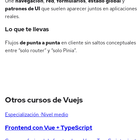
Une
navegación
,
red
,
formularios
,
estado global
y
patrones de UI
que suelen aparecer juntos en aplicaciones
reales.
Lo que te llevas
Flujos
de punta a punta
en cliente sin saltos conceptuales
entre “solo router” y “solo Pinia”.
Otros cursos de Vuejs
Especialización
·Nivel medio
Frontend con Vue + TypeScript