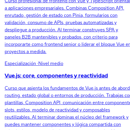
Curso profesional de frontend con Vue y TypeScript orienta
a aplicaciones empresariales. Combinas Composition API,
enrutado, gestión de estado con Pinia, formularios con
validación, consumo de APIs, pruebas automatizadas y
despliegue a producción. Al terminar construyes SPA y
paneles B2B mantenibles y probados, con criterio para
incorporarte como frontend senior o liderar el bloque Vue e
proyectos a medida.
Especialización
·Nivel medio
Vue.js: core, componentes y reactividad
Curso que asienta los fundamentos de Vue.js antes de abord
routing, estado global o entornos de producción. Trabajas co
plantillas, Composition API, comunicación entre component
slots, estilos, modelo de reactividad y composables
reutilizables. Al terminar dominas el núcleo del framework y
puedes mantener componentes y lógica compartida con