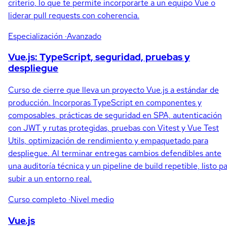
criterio, lo que te permite incorporarte a un equipo Vue o
liderar pull requests con coherencia.
Especialización
·Avanzado
Vue.js: TypeScript, seguridad, pruebas y
despliegue
Curso de cierre que lleva un proyecto Vue.js a estándar de
producción. Incorporas TypeScript en componentes y
composables, prácticas de seguridad en SPA, autenticación
con JWT y rutas protegidas, pruebas con Vitest y Vue Test
Utils, optimización de rendimiento y empaquetado para
despliegue. Al terminar entregas cambios defendibles ante
una auditoría técnica y un pipeline de build repetible, listo p
subir a un entorno real.
Curso completo
·Nivel medio
Vue.js