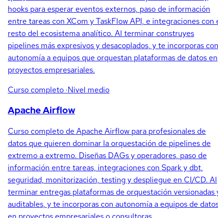
hooks para esperar eventos externos, paso de información
entre tareas con XCom y TaskFlow API, e integraciones con 
resto del ecosistema analítico. Al terminar construyes
pipelines más expresivos y desacoplados, y te incorporas co
autonomía a equipos que orquestan plataformas de datos en
proyectos empresariales.
Curso completo
·Nivel medio
Apache Airflow
Curso completo de Apache Airflow para profesionales de
datos que quieren dominar la orquestación de pipelines de
extremo a extremo. Diseñas DAGs y operadores, paso de
información entre tareas, integraciones con Spark y dbt,
seguridad, monitorización, testing y despliegue en CI/CD. Al
terminar entregas plataformas de orquestación versionadas 
auditables, y te incorporas con autonomía a equipos de dato
en proyectos empresariales o consultoras.