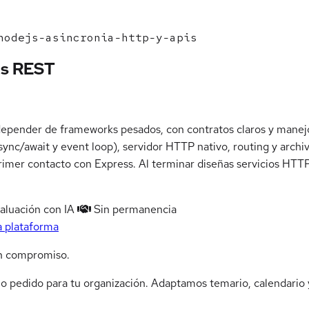
odejs-asincronia-http-y-apis
Is REST
epender de frameworks pesados, con contratos claros y manejo 
ync/await y event loop), servidor HTTP nativo, routing y archiv
er contacto con Express. Al terminar diseñas servicios HTTP 
aluación con IA
Sin permanencia
a plataforma
n compromiso.
jo pedido para tu organización. Adaptamos temario, calendario y