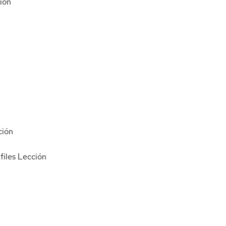
ión
ción
files
Lección