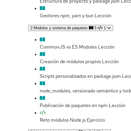
Estructura de proyecto y package.json
Lecc
Gestores npm, yarn y bun
Lección
2
Módulos y sistema de paquetes
5
1
CommonJS vs ES Modules
Lección
Creación de módulos propios
Lección
Scripts personalizados en package.json
Lec
node_modules, versionado semántico y lock
Publicación de paquetes en npm
Lección
Reto módulos Node.js
Ejercicio