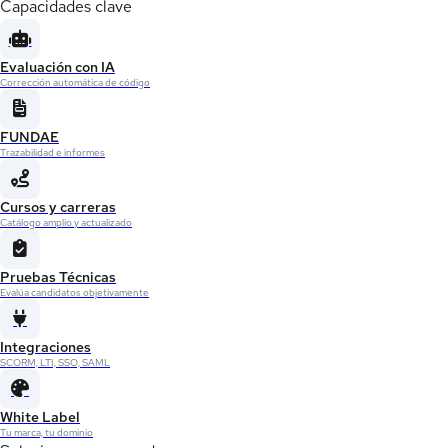
Capacidades clave
Evaluación con IA
Corrección automática de código
FUNDAE
Trazabilidad e informes
Cursos y carreras
Catálogo amplio y actualizado
Pruebas Técnicas
Evalúa candidatos objetivamente
Integraciones
SCORM, LTI, SSO, SAML
White Label
Tu marca, tu dominio