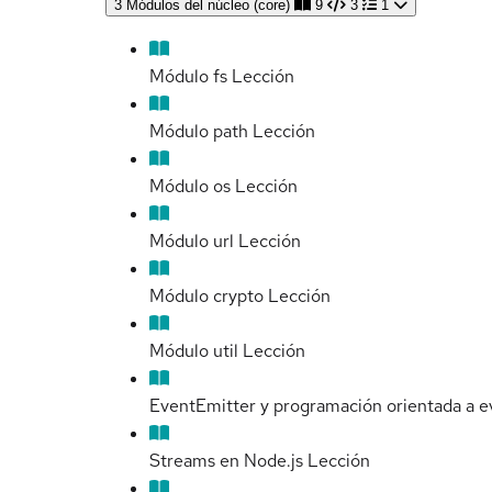
3
Módulos del núcleo (core)
9
3
1
Módulo fs
Lección
Módulo path
Lección
Módulo os
Lección
Módulo url
Lección
Módulo crypto
Lección
Módulo util
Lección
EventEmitter y programación orientada a e
Streams en Node.js
Lección