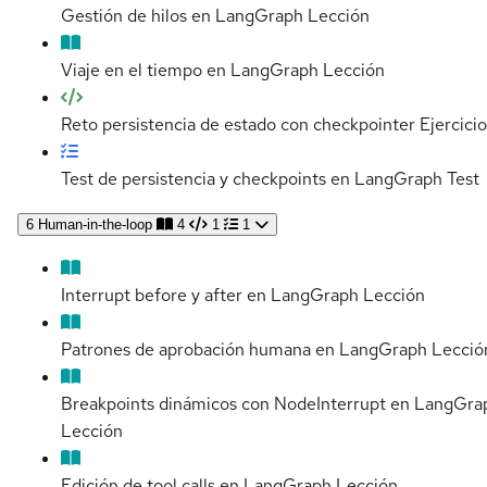
Gestión de hilos en LangGraph
Lección
Viaje en el tiempo en LangGraph
Lección
Reto persistencia de estado con checkpointer
Ejercicio
Test de persistencia y checkpoints en LangGraph
Test
6
Human-in-the-loop
4
1
1
Interrupt before y after en LangGraph
Lección
Patrones de aprobación humana en LangGraph
Lecció
Breakpoints dinámicos con NodeInterrupt en LangGra
Lección
Edición de tool calls en LangGraph
Lección