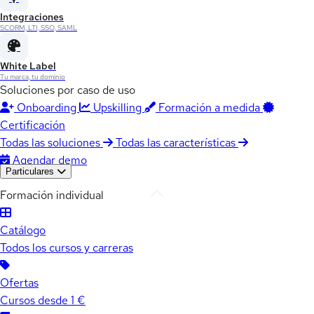
Integraciones
SCORM, LTI, SSO, SAML
White Label
Tu marca, tu dominio
Soluciones por caso de uso
Onboarding
Upskilling
Formación a medida
Certificación
Todas las soluciones
Todas las características
Agendar demo
Particulares
Formación individual
Catálogo
Todos los cursos y carreras
Ofertas
Cursos desde 1 €