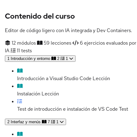
Contenido del curso
Editor de código ligero con IA integrada y Dev Containers.
12 módulos
59 lecciones
6 ejercicios evaluados por
IA
11 tests
1
Introducción y entorno
2
1
Introducción a Visual Studio Code
Lección
Instalación
Lección
Test de introducción e instalación de VS Code
Test
2
Interfaz y menús
7
1