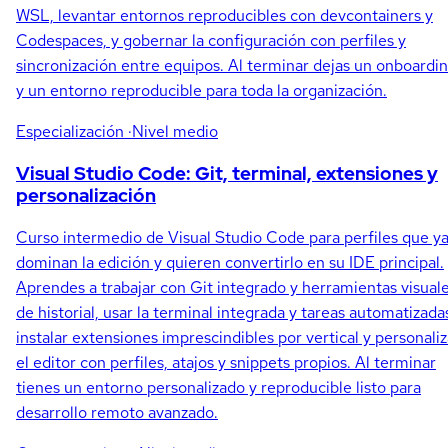
WSL, levantar entornos reproducibles con devcontainers y
Codespaces, y gobernar la configuración con perfiles y
sincronización entre equipos. Al terminar dejas un onboardi
y un entorno reproducible para toda la organización.
Especialización
·Nivel medio
Visual Studio Code: Git, terminal, extensiones y
personalización
Curso intermedio de Visual Studio Code para perfiles que y
dominan la edición y quieren convertirlo en su IDE principal.
Aprendes a trabajar con Git integrado y herramientas visual
de historial, usar la terminal integrada y tareas automatizada
instalar extensiones imprescindibles por vertical y personaliz
el editor con perfiles, atajos y snippets propios. Al terminar
tienes un entorno personalizado y reproducible listo para
desarrollo remoto avanzado.