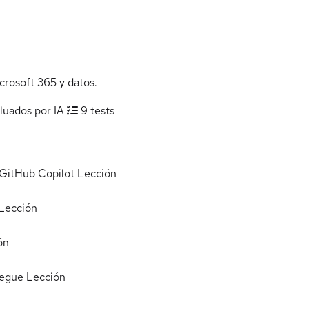
crosoft 365 y datos.
aluados por IA
9 tests
 GitHub Copilot
Lección
Lección
ón
iegue
Lección