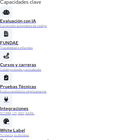
Capacidades clave
Evaluación con IA
Corrección automática de código
FUNDAE
Trazabilidad e informes
Cursos y carreras
Catálogo amplio y actualizado
Pruebas Técnicas
Evalúa candidatos objetivamente
Integraciones
SCORM, LTI, SSO, SAML
White Label
Tu marca, tu dominio