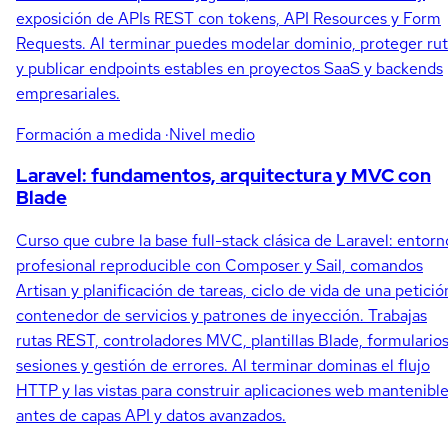
exposición de APIs REST con tokens, API Resources y Form
Requests. Al terminar puedes modelar dominio, proteger ru
y publicar endpoints estables en proyectos SaaS y backends
empresariales.
Formación a medida
·Nivel medio
Laravel: fundamentos, arquitectura y MVC con
Blade
Curso que cubre la base full-stack clásica de Laravel: entorn
profesional reproducible con Composer y Sail, comandos
Artisan y planificación de tareas, ciclo de vida de una petició
contenedor de servicios y patrones de inyección. Trabajas
rutas REST, controladores MVC, plantillas Blade, formularios
sesiones y gestión de errores. Al terminar dominas el flujo
HTTP y las vistas para construir aplicaciones web mantenibl
antes de capas API y datos avanzados.