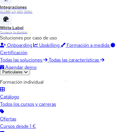
Integraciones
SCORM, LTI, SSO, SAML
White Label
Tu marca, tu dominio
Soluciones por caso de uso
Onboarding
Upskilling
Formación a medida
Certificación
Todas las soluciones
Todas las características
Agendar demo
Particulares
Formación individual
Catálogo
Todos los cursos y carreras
Ofertas
Cursos desde 1 €