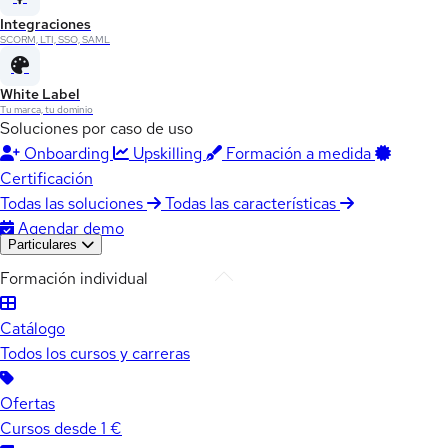
Integraciones
SCORM, LTI, SSO, SAML
White Label
Tu marca, tu dominio
Soluciones por caso de uso
Onboarding
Upskilling
Formación a medida
Certificación
Todas las soluciones
Todas las características
Agendar demo
Particulares
Formación individual
Catálogo
Todos los cursos y carreras
Ofertas
Cursos desde 1 €