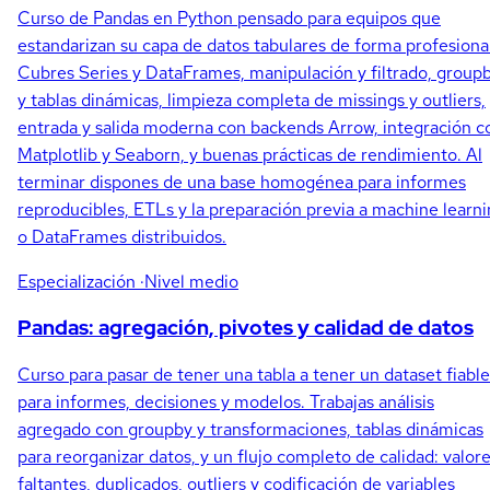
Curso de Pandas en Python pensado para equipos que
estandarizan su capa de datos tabulares de forma profesional
Cubres Series y DataFrames, manipulación y filtrado, group
y tablas dinámicas, limpieza completa de missings y outliers,
entrada y salida moderna con backends Arrow, integración c
Matplotlib y Seaborn, y buenas prácticas de rendimiento. Al
terminar dispones de una base homogénea para informes
reproducibles, ETLs y la preparación previa a machine learn
o DataFrames distribuidos.
Especialización
·Nivel medio
Pandas: agregación, pivotes y calidad de datos
Curso para pasar de tener una tabla a tener un dataset fiable
para informes, decisiones y modelos. Trabajas análisis
agregado con groupby y transformaciones, tablas dinámicas
para reorganizar datos, y un flujo completo de calidad: valor
faltantes, duplicados, outliers y codificación de variables