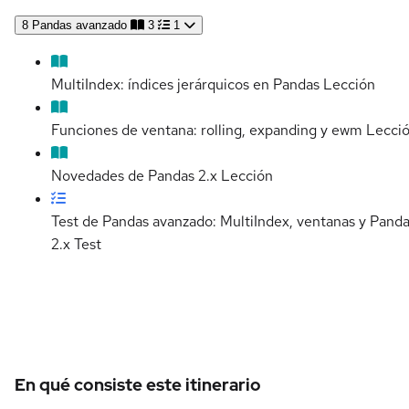
8
Pandas avanzado
3
1
MultiIndex: índices jerárquicos en Pandas
Lección
Funciones de ventana: rolling, expanding y ewm
Lecci
Novedades de Pandas 2.x
Lección
Test de Pandas avanzado: MultiIndex, ventanas y Pand
2.x
Test
Detalles del curso
En qué consiste este itinerario