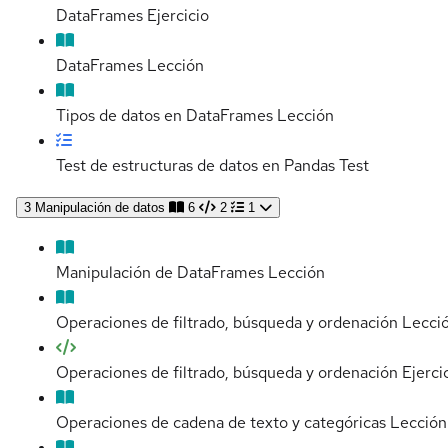
DataFrames
Ejercicio
DataFrames
Lección
Tipos de datos en DataFrames
Lección
Test de estructuras de datos en Pandas
Test
3
Manipulación de datos
6
2
1
Manipulación de DataFrames
Lección
Operaciones de filtrado, búsqueda y ordenación
Lecci
Operaciones de filtrado, búsqueda y ordenación
Ejerci
Operaciones de cadena de texto y categóricas
Lección