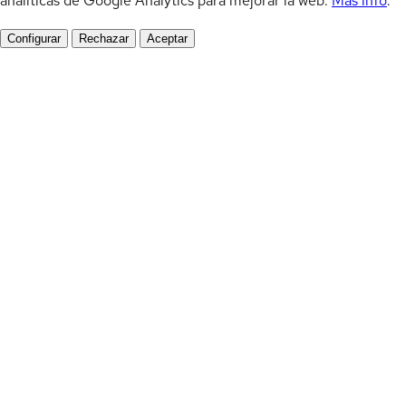
analíticas de Google Analytics para mejorar la web.
Más info
.
Configurar
Rechazar
Aceptar