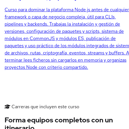
Curso para dominar la plataforma Node.js antes de cualquier
framework o capa de negocio compleja, útil para CLIs,
pipelines y backends. Trabajas la instalación y gestión de
versiones, configuración de paquetes y scripts, sistema de
módulos en CommonJS y módulos ES, publicación de
paquetes y uso práctico de los módulos integrados de siste
de archivos, rutas, criptografía, eventos, streams y buffers. A
terminar lees ficheros sin cargarlos en memoria y organizas
proyectos Node con criterio compartido.
Carreras que incluyen este curso
Forma equipos completos con un
itinerario