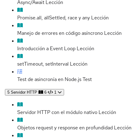
Async/Await
Lección
Promise.all, allSettled, race y any
Lección
Manejo de errores en código asíncrono
Lección
Introducción a Event Loop
Lección
setTimeout, setInterval
Lección
Test de asincronía en Node.js
Test
5
Servidor HTTP
6
1
Servidor HTTP con el módulo nativo
Lección
Objetos request y response en profundidad
Lección