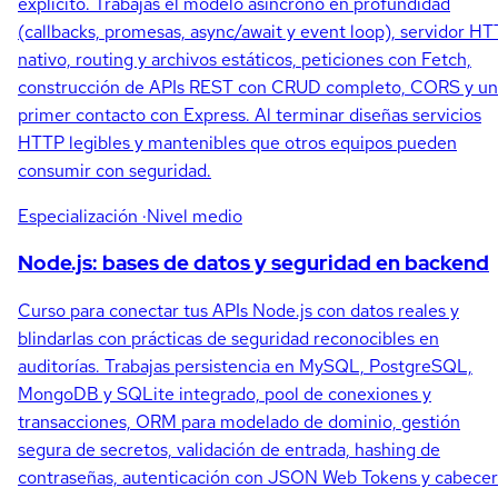
explícito. Trabajas el modelo asíncrono en profundidad
(callbacks, promesas, async/await y event loop), servidor H
nativo, routing y archivos estáticos, peticiones con Fetch,
construcción de APIs REST con CRUD completo, CORS y un
primer contacto con Express. Al terminar diseñas servicios
HTTP legibles y mantenibles que otros equipos pueden
consumir con seguridad.
Especialización
·Nivel medio
Node.js: bases de datos y seguridad en backend
Curso para conectar tus APIs Node.js con datos reales y
blindarlas con prácticas de seguridad reconocibles en
auditorías. Trabajas persistencia en MySQL, PostgreSQL,
MongoDB y SQLite integrado, pool de conexiones y
transacciones, ORM para modelado de dominio, gestión
segura de secretos, validación de entrada, hashing de
contraseñas, autenticación con JSON Web Tokens y cabecer