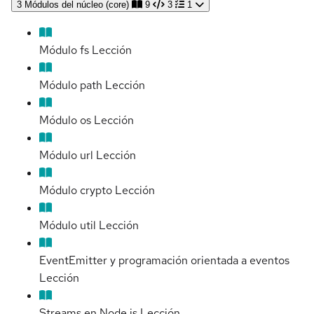
3
Módulos del núcleo (core)
9
3
1
Módulo fs
Lección
Módulo path
Lección
Módulo os
Lección
Módulo url
Lección
Módulo crypto
Lección
Módulo util
Lección
EventEmitter y programación orientada a eventos
Lección
Streams en Node.js
Lección