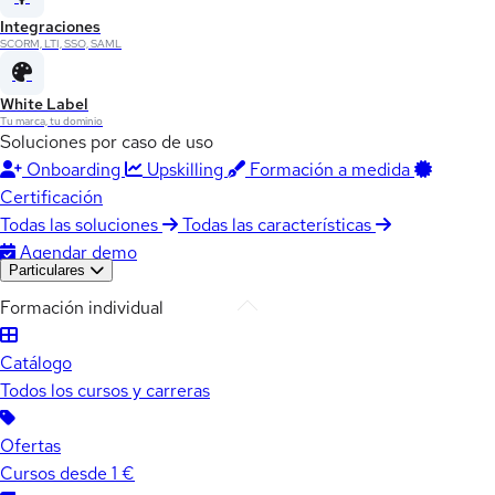
Integraciones
SCORM, LTI, SSO, SAML
White Label
Tu marca, tu dominio
Soluciones por caso de uso
Onboarding
Upskilling
Formación a medida
Certificación
Todas las soluciones
Todas las características
Agendar demo
Particulares
Formación individual
Catálogo
Todos los cursos y carreras
Ofertas
Cursos desde 1 €