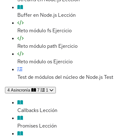
Buffer en Node.js
Lección
Reto módulo fs
Ejercicio
Reto módulo path
Ejercicio
Reto módulo os
Ejercicio
Test de módulos del núcleo de Node.js
Test
4
Asincronía
7
1
Callbacks
Lección
Promises
Lección