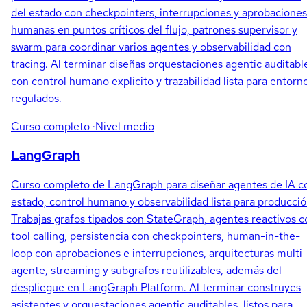
del estado con checkpointers, interrupciones y aprobaciones
humanas en puntos críticos del flujo, patrones supervisor y
swarm para coordinar varios agentes y observabilidad con
tracing. Al terminar diseñas orquestaciones agentic auditabl
con control humano explícito y trazabilidad lista para entorn
regulados.
Curso completo
·Nivel medio
LangGraph
Curso completo de LangGraph para diseñar agentes de IA c
estado, control humano y observabilidad lista para producció
Trabajas grafos tipados con StateGraph, agentes reactivos c
tool calling, persistencia con checkpointers, human-in-the-
loop con aprobaciones e interrupciones, arquitecturas multi-
agente, streaming y subgrafos reutilizables, además del
despliegue en LangGraph Platform. Al terminar construyes
asistentes y orquestaciones agentic auditables, listos para