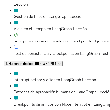
Lección
Gestión de hilos en LangGraph
Lección
Viaje en el tiempo en LangGraph
Lección
Reto persistencia de estado con checkpointer
Ejercicio
Test de persistencia y checkpoints en LangGraph
Test
6
Human-in-the-loop
4
1
1
Interrupt before y after en LangGraph
Lección
Patrones de aprobación humana en LangGraph
Lecció
Breakpoints dinámicos con NodeInterrupt en LangGra