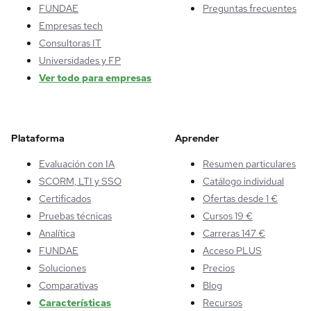
FUNDAE
Preguntas frecuentes
Empresas tech
Consultoras IT
Universidades y FP
Ver todo para empresas
Plataforma
Aprender
Evaluación con IA
Resumen particulares
SCORM, LTI y SSO
Catálogo individual
Certificados
Ofertas desde 1 €
Pruebas técnicas
Cursos 19 €
Analítica
Carreras 147 €
FUNDAE
Acceso PLUS
Soluciones
Precios
Comparativas
Blog
Características
Recursos