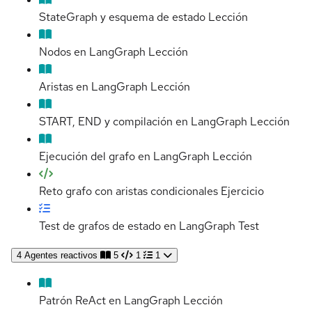
StateGraph y esquema de estado
Lección
Nodos en LangGraph
Lección
Aristas en LangGraph
Lección
START, END y compilación en LangGraph
Lección
Ejecución del grafo en LangGraph
Lección
Reto grafo con aristas condicionales
Ejercicio
Test de grafos de estado en LangGraph
Test
4
Agentes reactivos
5
1
1
Patrón ReAct en LangGraph
Lección