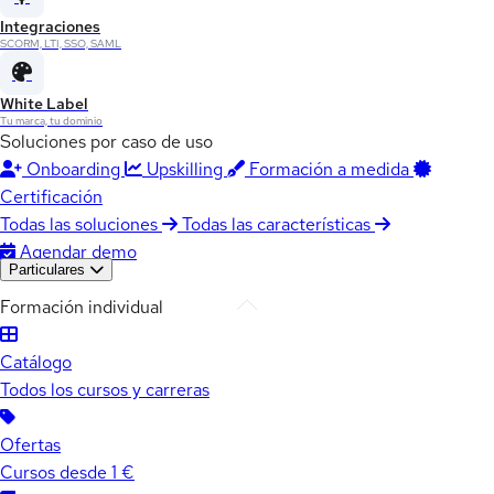
Integraciones
SCORM, LTI, SSO, SAML
White Label
Tu marca, tu dominio
Soluciones por caso de uso
Onboarding
Upskilling
Formación a medida
Certificación
Todas las soluciones
Todas las características
Agendar demo
Particulares
Formación individual
Catálogo
Todos los cursos y carreras
Ofertas
Cursos desde 1 €