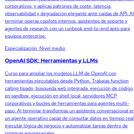
corporativos, y aplicas patrones de coste, latencia,
observabilidad y degradación elegante ante caídas de API. Al
terminar operas copilots internos, asistentes de soporte y
agentes de research con un runbook end-to-end apto para
equipos enterprise.
Especialización
·Nivel medio
OpenAI SDK: Herramientas y LLMs
Curso para ampliar los modelos LLM de OpenAI con
herramientas ejecutables desde Python. Trabajas function
calling tipado, búsqueda web integrada, ejecución de código
en sandbox, ejecución en shell local, servidores MCP
corporativos y bucles de herramientas para agentes multi-
paso. Al terminar transformas un asistente conversacional e
un agente operativo capaz de consultar datos en tiempo real
ejecutar lógica de negocio y automatizar tareas dentro de
sistemas empresariales.