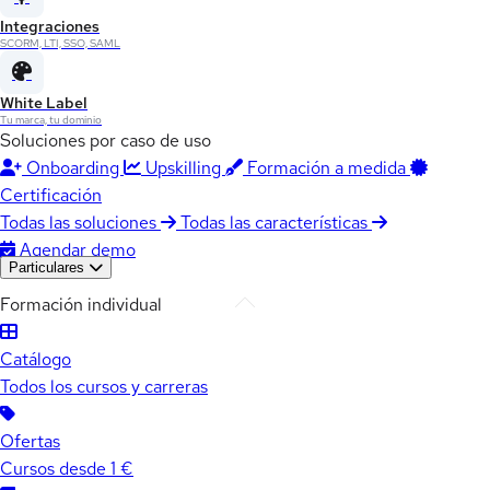
Integraciones
SCORM, LTI, SSO, SAML
White Label
Tu marca, tu dominio
Soluciones por caso de uso
Onboarding
Upskilling
Formación a medida
Certificación
Todas las soluciones
Todas las características
Agendar demo
Particulares
Formación individual
Catálogo
Todos los cursos y carreras
Ofertas
Cursos desde 1 €