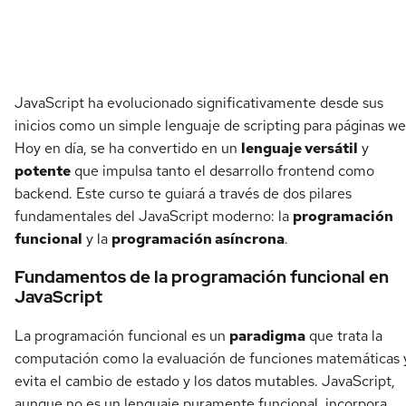
Detalles del curso
JavaScript ha evolucionado significativamente desde sus
inicios como un simple lenguaje de scripting para páginas we
Hoy en día, se ha convertido en un
lenguaje versátil
y
potente
que impulsa tanto el desarrollo frontend como
backend. Este curso te guiará a través de dos pilares
fundamentales del JavaScript moderno: la
programación
funcional
y la
programación asíncrona
.
Fundamentos de la programación funcional en
JavaScript
La programación funcional es un
paradigma
que trata la
computación como la evaluación de funciones matemáticas 
evita el cambio de estado y los datos mutables. JavaScript,
aunque no es un lenguaje puramente funcional, incorpora