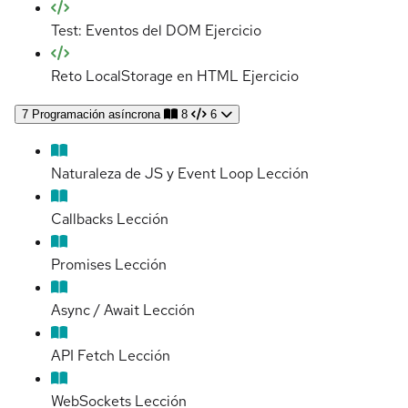
Test: Eventos del DOM
Ejercicio
Reto LocalStorage en HTML
Ejercicio
7
Programación asíncrona
8
6
Naturaleza de JS y Event Loop
Lección
Callbacks
Lección
Promises
Lección
Async / Await
Lección
API Fetch
Lección
WebSockets
Lección