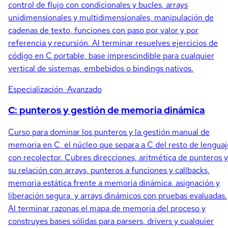
control de flujo con condicionales y bucles, arrays
unidimensionales y multidimensionales, manipulación de
cadenas de texto, funciones con paso por valor y por
referencia y recursión. Al terminar resuelves ejercicios de
código en C portable, base imprescindible para cualquier
vertical de sistemas, embebidos o bindings nativos.
Especialización
·Avanzado
C: punteros y gestión de memoria dinámica
Curso para dominar los punteros y la gestión manual de
memoria en C, el núcleo que separa a C del resto de lenguaj
con recolector. Cubres direcciones, aritmética de punteros y
su relación con arrays, punteros a funciones y callbacks,
memoria estática frente a memoria dinámica, asignación y
liberación segura, y arrays dinámicos con pruebas evaluadas.
Al terminar razonas el mapa de memoria del proceso y
construyes bases sólidas para parsers, drivers y cualquier