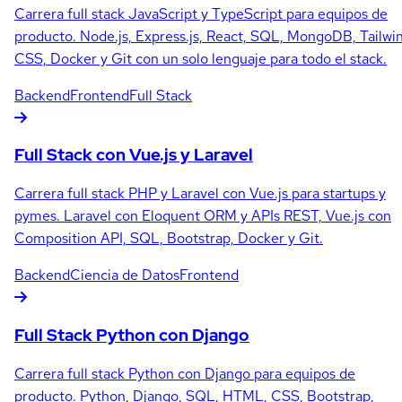
Carrera full stack JavaScript y TypeScript para equipos de
producto. Node.js, Express.js, React, SQL, MongoDB, Tailwi
CSS, Docker y Git con un solo lenguaje para todo el stack.
Backend
Frontend
Full Stack
Full Stack con Vue.js y Laravel
Carrera full stack PHP y Laravel con Vue.js para startups y
pymes. Laravel con Eloquent ORM y APIs REST, Vue.js con
Composition API, SQL, Bootstrap, Docker y Git.
Backend
Ciencia de Datos
Frontend
Full Stack Python con Django
Carrera full stack Python con Django para equipos de
producto. Python, Django, SQL, HTML, CSS, Bootstrap,