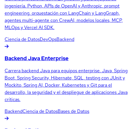
ingeniería. Python, APIs de OpenAI y Anthropic, prompt
engineering, orquestación con LangChain y LangGraph,
agentes multi-agente con CrewAI, modelos locales, MCP,
MLOps y Vercel AI SDK.
Ciencia de Datos
DevOps
Backend
Backend Java Enterprise
Carrera backend Java para equipos enterprise. Java, Spring
Boot, Spring Security, Hibernate, SQL, testing con JUnit y
Mockito, Spring AI, Docker, Kubernetes y Git para el
desarrollo, la seguridad y el despliegue de aplicaciones Java
críticas.
Backend
Ciencia de Datos
Bases de Datos