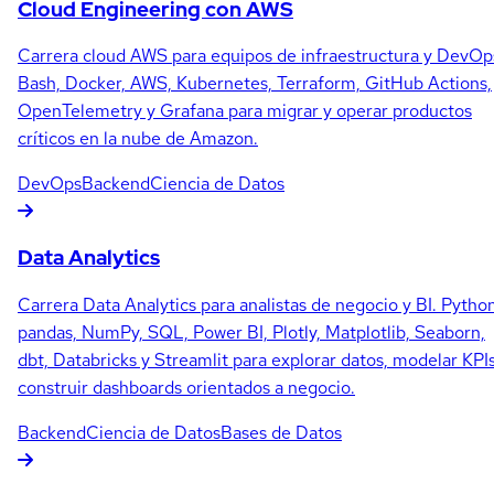
Cloud Engineering con AWS
Carrera cloud AWS para equipos de infraestructura y DevOp
Bash, Docker, AWS, Kubernetes, Terraform, GitHub Actions,
OpenTelemetry y Grafana para migrar y operar productos
críticos en la nube de Amazon.
DevOps
Backend
Ciencia de Datos
Data Analytics
Carrera Data Analytics para analistas de negocio y BI. Python
pandas, NumPy, SQL, Power BI, Plotly, Matplotlib, Seaborn,
dbt, Databricks y Streamlit para explorar datos, modelar KPIs
construir dashboards orientados a negocio.
Backend
Ciencia de Datos
Bases de Datos