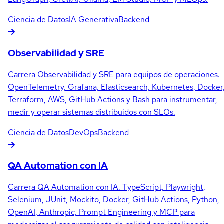
Ciencia de Datos
IA Generativa
Backend
Observabilidad y SRE
Carrera Observabilidad y SRE para equipos de operaciones.
OpenTelemetry, Grafana, Elasticsearch, Kubernetes, Docker
Terraform, AWS, GitHub Actions y Bash para instrumentar,
medir y operar sistemas distribuidos con SLOs.
Ciencia de Datos
DevOps
Backend
QA Automation con IA
Carrera QA Automation con IA. TypeScript, Playwright,
Selenium, JUnit, Mockito, Docker, GitHub Actions, Python,
OpenAI, Anthropic, Prompt Engineering y MCP para