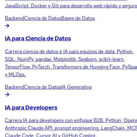
JavaScript, Docker y Git para desarrollo web rápido y seguro
Backend
Ciencia de Datos
Bases de Datos
IA para Ciencia de Datos
Carrera ciencia de datos e IA para equipos de data. Python,
SQL, NumPy, pandas, Matplotlib, Seaborn, scikit-learn,
TensorFlow, PyTorch, Transformers de Hugging Face, PySpa
y MLOps.
Backend
Ciencia de Datos
IA Generativa
IA para Developers
Carrera IA para developers con enfoque B2B. Python, OpenA
Anthropic Claude API, prompt engineering, LangChain, MCP
Claude Code, Cursor AI y GitHub Copilot.