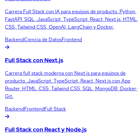
Carrera Full Stack con IA para equipos de producto. Python,
FastAPI, SQL, JavaScript, TypeScript, React, Next.js, HTML
CSS, Tailwind CSS, OpenAI, LangChain y Docker.
Backend
Ciencia de Datos
Frontend
Full Stack con Next.js
Carrera full stack moderna con Next.js para equipos de
producto. JavaScript, TypeScript, React, Next.js con App
Router, HTML, CSS, Tailwind CSS, SQL, MongoDB, Docker 
Git.
Backend
Frontend
Full Stack
Full Stack con React y Node.js