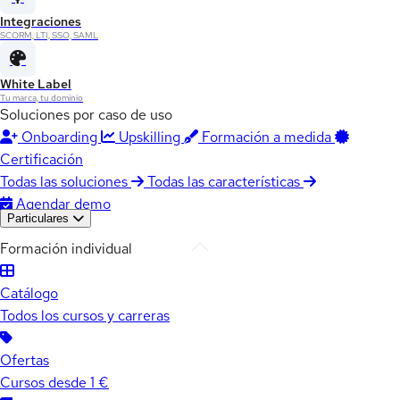
Integraciones
SCORM, LTI, SSO, SAML
White Label
Tu marca, tu dominio
Soluciones por caso de uso
Onboarding
Upskilling
Formación a medida
Certificación
Todas las soluciones
Todas las características
Agendar demo
Particulares
Formación individual
Catálogo
Todos los cursos y carreras
Ofertas
Cursos desde 1 €