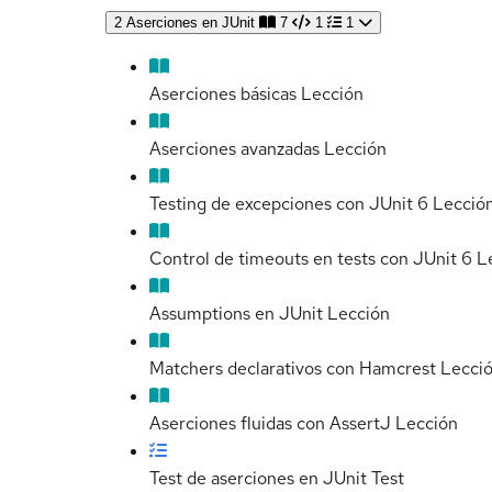
2
Aserciones en JUnit
7
1
1
Aserciones básicas
Lección
Aserciones avanzadas
Lección
Testing de excepciones con JUnit 6
Lecció
Control de timeouts en tests con JUnit 6
L
Assumptions en JUnit
Lección
Matchers declarativos con Hamcrest
Lecci
Aserciones fluidas con AssertJ
Lección
Test de aserciones en JUnit
Test