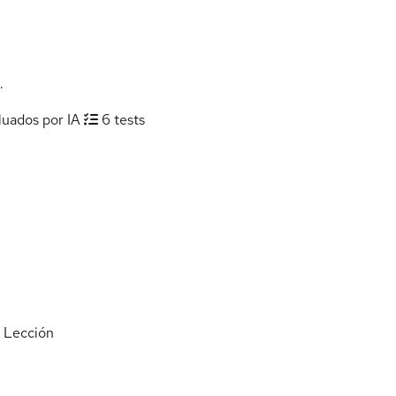
.
luados por IA
6 tests
Lección