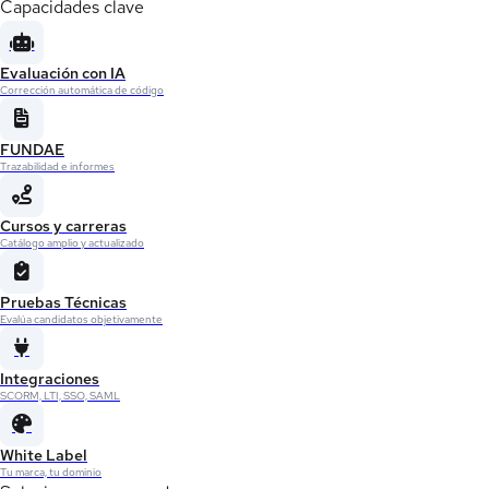
Capacidades clave
Evaluación con IA
Corrección automática de código
FUNDAE
Trazabilidad e informes
Cursos y carreras
Catálogo amplio y actualizado
Pruebas Técnicas
Evalúa candidatos objetivamente
Integraciones
SCORM, LTI, SSO, SAML
White Label
Tu marca, tu dominio