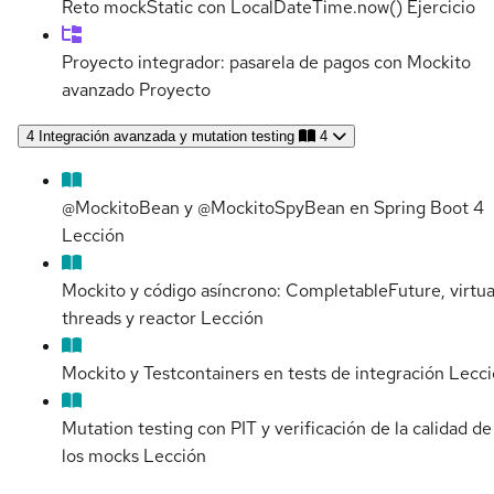
Reto mockStatic con LocalDateTime.now()
Ejercicio
Proyecto integrador: pasarela de pagos con Mockito
avanzado
Proyecto
4
Integración avanzada y mutation testing
4
@MockitoBean y @MockitoSpyBean en Spring Boot 4
Lección
Mockito y código asíncrono: CompletableFuture, virtua
threads y reactor
Lección
Mockito y Testcontainers en tests de integración
Lecci
Mutation testing con PIT y verificación de la calidad de
los mocks
Lección