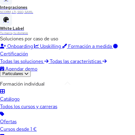
Integraciones
SCORM, LTI, SSO, SAML
White Label
Tu marca, tu dominio
Soluciones por caso de uso
Onboarding
Upskilling
Formación a medida
Certificación
Todas las soluciones
Todas las características
Agendar demo
Particulares
Formación individual
Catálogo
Todos los cursos y carreras
Ofertas
Cursos desde 1 €