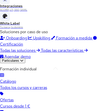
Integraciones
SCORM, LTI, SSO, SAML
White Label
Tu marca, tu dominio
Soluciones por caso de uso
Onboarding
Upskilling
Formación a medida
Certificación
Todas las soluciones
Todas las características
Agendar demo
Particulares
Formación individual
Catálogo
Todos los cursos y carreras
Ofertas
Cursos desde 1 €