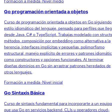
Formación a medida
·Nivel medio
Go programación orientada a objetos
Curso de programación orientada a objetos en Go siguiendo
estilo idiomático del lenguaje, pensado para perfiles que lle
desde Java, C# o TypeScript. Trabajas modelado con structs
métodos, composición por embedding como alternativa a la
herencia, interfaces implícitas y pequeñas, polimorfismo
estructural, manejo explícito de errores y patrones idiomáti
como constructores y opciones funcionales. Al terminar
diseñas dominios en Go sin arrastrar patrones heredados de
otros lenguajes.
Formación a medida
·Nivel inicial
Go Sintaxis Básica
Curso de sintaxis fundamental para incorporarte a un equipo
que usa Go en servicios backend, CLIs u operadores cloud-