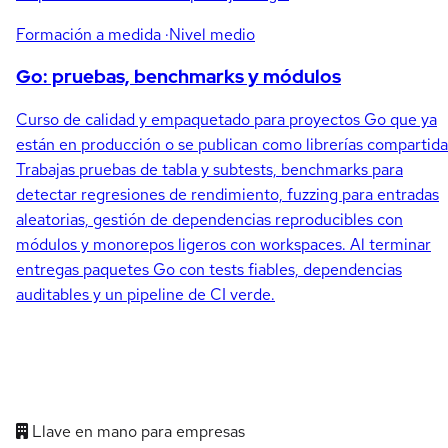
Formación a medida
·Nivel medio
Go: pruebas, benchmarks y módulos
Curso de calidad y empaquetado para proyectos Go que ya
están en producción o se publican como librerías compartida
Trabajas pruebas de tabla y subtests, benchmarks para
detectar regresiones de rendimiento, fuzzing para entradas
aleatorias, gestión de dependencias reproducibles con
módulos y monorepos ligeros con workspaces. Al terminar
entregas paquetes Go con tests fiables, dependencias
auditables y un pipeline de CI verde.
Llave en mano para empresas