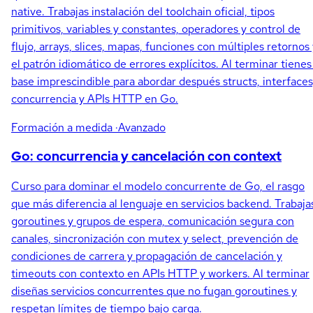
native. Trabajas instalación del toolchain oficial, tipos
primitivos, variables y constantes, operadores y control de
flujo, arrays, slices, mapas, funciones con múltiples retornos
el patrón idiomático de errores explícitos. Al terminar tienes
base imprescindible para abordar después structs, interfaces
concurrencia y APIs HTTP en Go.
Formación a medida
·Avanzado
Go: concurrencia y cancelación con context
Curso para dominar el modelo concurrente de Go, el rasgo
que más diferencia al lenguaje en servicios backend. Trabaja
goroutines y grupos de espera, comunicación segura con
canales, sincronización con mutex y select, prevención de
condiciones de carrera y propagación de cancelación y
timeouts con contexto en APIs HTTP y workers. Al terminar
diseñas servicios concurrentes que no fugan goroutines y
respetan límites de tiempo bajo carga.