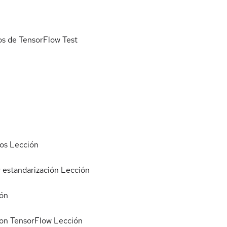
tos de TensorFlow
Test
uos
Lección
 estandarización
Lección
ón
con TensorFlow
Lección