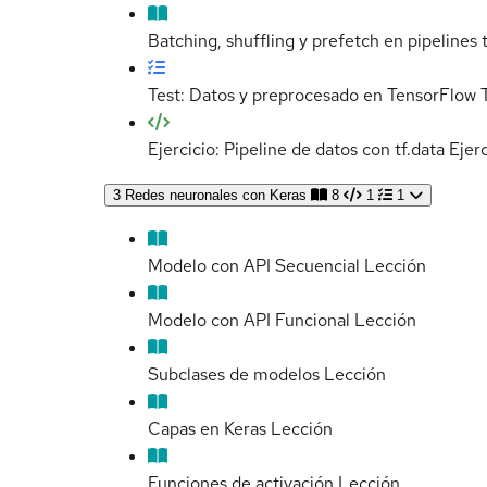
Batching, shuffling y prefetch en pipelines t
Test: Datos y preprocesado en TensorFlow
Ejercicio: Pipeline de datos con tf.data
Ejerc
3
Redes neuronales con Keras
8
1
1
Modelo con API Secuencial
Lección
Modelo con API Funcional
Lección
Subclases de modelos
Lección
Capas en Keras
Lección
Funciones de activación
Lección