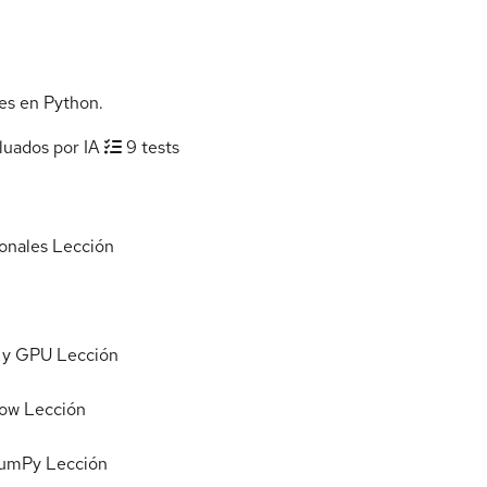
es en Python.
luados por IA
9 tests
onales
Lección
U y GPU
Lección
low
Lección
NumPy
Lección