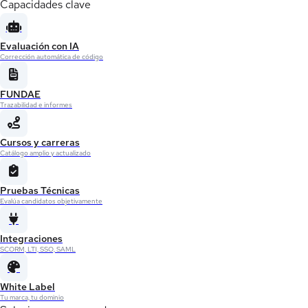
Capacidades clave
Evaluación con IA
Corrección automática de código
FUNDAE
Trazabilidad e informes
Cursos y carreras
Catálogo amplio y actualizado
Pruebas Técnicas
Evalúa candidatos objetivamente
Integraciones
SCORM, LTI, SSO, SAML
White Label
Tu marca, tu dominio