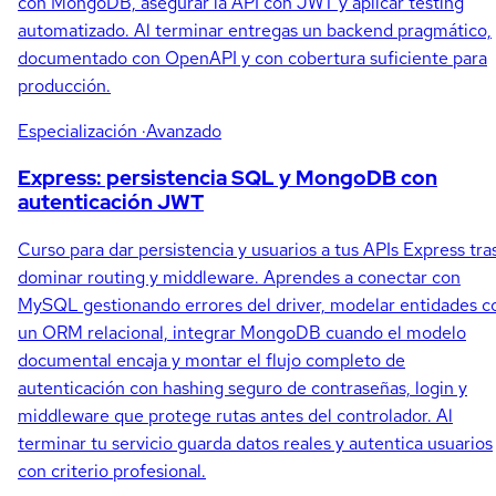
con MongoDB, asegurar la API con JWT y aplicar testing
automatizado. Al terminar entregas un backend pragmático,
documentado con OpenAPI y con cobertura suficiente para
producción.
Especialización
·Avanzado
Express: persistencia SQL y MongoDB con
autenticación JWT
Curso para dar persistencia y usuarios a tus APIs Express tra
dominar routing y middleware. Aprendes a conectar con
MySQL gestionando errores del driver, modelar entidades c
un ORM relacional, integrar MongoDB cuando el modelo
documental encaja y montar el flujo completo de
autenticación con hashing seguro de contraseñas, login y
middleware que protege rutas antes del controlador. Al
terminar tu servicio guarda datos reales y autentica usuarios
con criterio profesional.