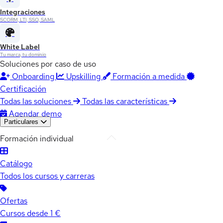
Integraciones
SCORM, LTI, SSO, SAML
White Label
Tu marca, tu dominio
Soluciones por caso de uso
Onboarding
Upskilling
Formación a medida
Certificación
Todas las soluciones
Todas las características
Agendar demo
Particulares
Formación individual
Catálogo
Todos los cursos y carreras
Ofertas
Cursos desde 1 €