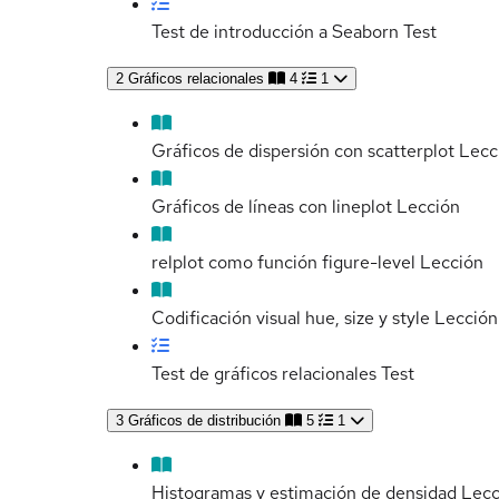
Test de introducción a Seaborn
Test
2
Gráficos relacionales
4
1
Gráficos de dispersión con scatterplot
Lecc
Gráficos de líneas con lineplot
Lección
relplot como función figure-level
Lección
Codificación visual hue, size y style
Lección
Test de gráficos relacionales
Test
3
Gráficos de distribución
5
1
Histogramas y estimación de densidad
Lecc