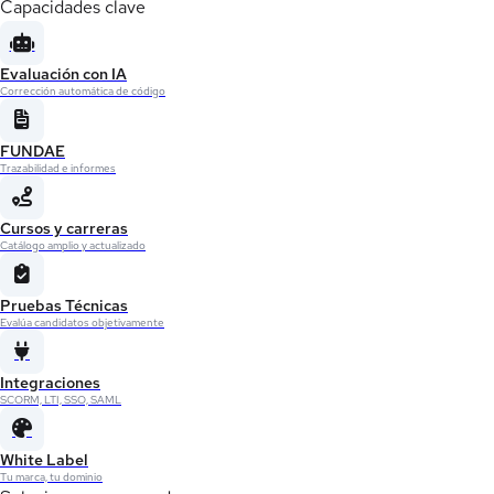
Capacidades clave
Evaluación con IA
Corrección automática de código
FUNDAE
Trazabilidad e informes
Cursos y carreras
Catálogo amplio y actualizado
Pruebas Técnicas
Evalúa candidatos objetivamente
Integraciones
SCORM, LTI, SSO, SAML
White Label
Tu marca, tu dominio