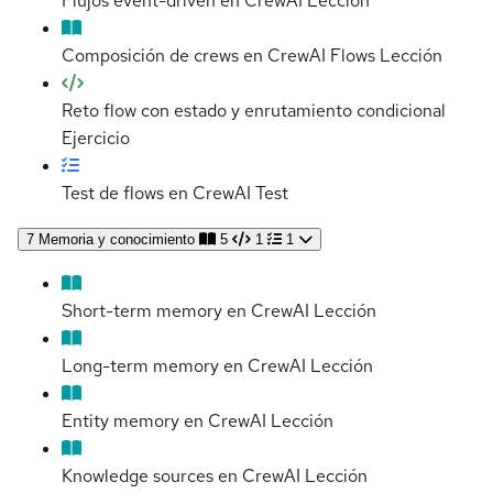
Flujos event-driven en CrewAI
Lección
Composición de crews en CrewAI Flows
Lección
Reto flow con estado y enrutamiento condicional
Ejercicio
Test de flows en CrewAI
Test
7
Memoria y conocimiento
5
1
1
Short-term memory en CrewAI
Lección
Long-term memory en CrewAI
Lección
Entity memory en CrewAI
Lección
Knowledge sources en CrewAI
Lección