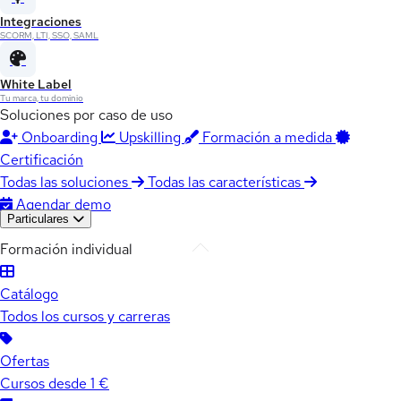
Integraciones
SCORM, LTI, SSO, SAML
White Label
Tu marca, tu dominio
Soluciones por caso de uso
Onboarding
Upskilling
Formación a medida
Certificación
Todas las soluciones
Todas las características
Agendar demo
Particulares
Formación individual
Catálogo
Todos los cursos y carreras
Ofertas
Cursos desde 1 €