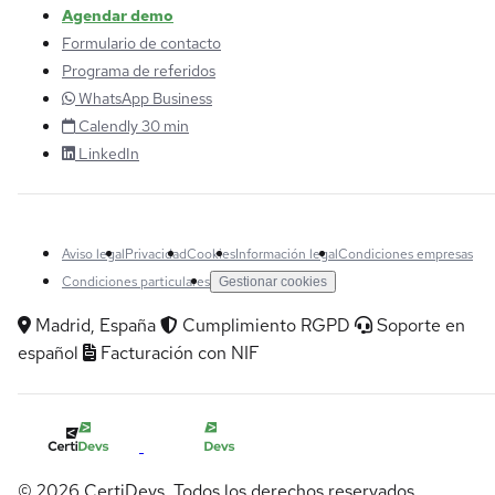
Agendar demo
Formulario de contacto
Programa de referidos
WhatsApp Business
Calendly 30 min
LinkedIn
Aviso legal
Privacidad
Cookies
Información legal
Condiciones empresas
Condiciones particulares
Gestionar cookies
Madrid, España
Cumplimiento RGPD
Soporte en
español
Facturación con NIF
© 2026 CertiDevs. Todos los derechos reservados.