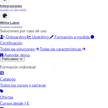
Integraciones
SCORM, LTI, SSO, SAML
White Label
Tu marca, tu dominio
Soluciones por caso de uso
Onboarding
Upskilling
Formación a medida
Certificación
Todas las soluciones
Todas las características
Agendar demo
Particulares
Formación individual
Catálogo
Todos los cursos y carreras
Ofertas
Cursos desde 1 €