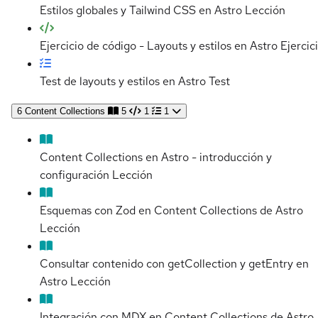
Estilos globales y Tailwind CSS en Astro
Lección
Ejercicio de código - Layouts y estilos en Astro
Ejercic
Test de layouts y estilos en Astro
Test
6
Content Collections
5
1
1
Content Collections en Astro - introducción y
configuración
Lección
Esquemas con Zod en Content Collections de Astro
Lección
Consultar contenido con getCollection y getEntry en
Astro
Lección
Integración con MDX en Content Collections de Astro