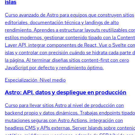
islas
Curso avanzado de Astro para equipos que construyen sitios
editoriales, documentación técnica y landings de alto
rendimiento. Aprendes a estructurar layouts reutilizables co
estilos modernos, gestionar contenido tipado con la Content
Layer API, integrar componentes de React, Vue o Svelte co
islas y controlar con precisión cuándo se hidrata cada parte 
la página. Al terminar diseñas sitios content-first con cero
JavaScript por defecto y rendimiento óptimo.
Especialización
·Nivel medio
Astro: API, datos y despliegue en producción
Curso para llevar sitios Astro al nivel de producción con
backend propio y datos dinámicos. Trabajas endpoints tipado
mutaciones seguras con Astro Actions, integración con
headless CMS y APIs externas, Server Islands sobre conteni