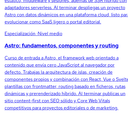
estático, middleware y sesiones, además de SSR híbrido con
adaptadores serverless. Al terminar despliegas un proyecto
Astro con datos dinámicos en una plataforma cloud, listo par
evolucionar como SaaS ligero o portal editorial.
Especialización
·Nivel medio
Astro: fundamentos, componentes y routing
Curso de entrada a Astro, el framework web orientado a
contenido que envía cero JavaScript al navegador por
defecto. Trabajas la arquitectura de islas, creación de
componentes propios y combinación con React, Vue o Svelt
plantillas con frontmatter, routing basado en ficheros, rutas
dinámicas y prerenderizado híbrido. Al terminar publicas un
sitio content-first con SEO sólido y Core Web Vitals
competitivos para proyectos editoriales o de marketing.